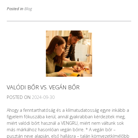
Posted in
Blog
VALÓDI BŐR VS. VEGÁN BŐR
POSTED ON
2024-09-30
Ahogy a fenntarthatóság és a klímatudatosság egyre inkább a
figyelem fókuszába kerül, annál gyakrabban kérdezitek meg,
miért valódi bőrt használ a VENGRU, miért nem váltunk sok
más márkához hasonlóan vegán bőrre. * A vegán bőr –
pusztán neve alapján, első hallásra – talán környezetkímélőbb