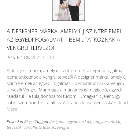
A DESIGNER MÁRKA, AMELY ÚJ SZINTRE EMELI
AZ EGYEDI FOGALMÁT – BEMUTATKOZNAK A
VENGRU TERVEZŐI
POSTED ON
2021-02-13
A designer márka, amely új szintre emeli az egyedi fogalmát –
bemutatkoznak a Vengru tervezői A designer márka, amely új
szintre emeli az egyedi fogalmát – bemutatkoznak a Vengru
tervezői Vengru. Már maga a márkanév is megkapó, egyedi,
ráadásul – a tulajdonosaitól tudom – „magyar”-t jelent, így
több szempontból találó is. A brand alapvetően táskák,
Read
More
Posted in
Blog
Tagged
designer
,
egyedi táskák
,
magyar márka
,
tervezők
,
variálható táskák
,
vengru