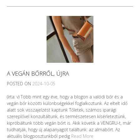
A VEGÁN BŐRRŐL, ÚJRA
POSTED ON
2024-10-05
(írta: v) Több mint egy éve, hogy a blogon a valódi bőr és a
vegán bőr közötti különbségekkel foglalkoztunk. Az eltelt idő
alatt sok visszajelzést kaptunk Tőletek, számos iparági
szereplővel konzultáltunk, és természetesen kísérleteztünk,
kipróbáltunk több vegán bőrt is. Akik követik a VENGRU-t, már
tudhatják, hogy új alapanyagot találtunk: az almabőrt. Az
aktuális blogposztunkból pedig
Read More