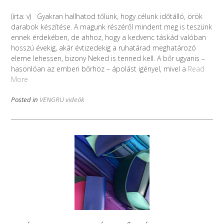
(írta: v) Gyakran hallhatod tőlünk, hogy célunk időtálló, örök
darabok készítése. A magunk részéről mindent meg is teszünk
ennek érdekében, de ahhoz, hogy a kedvenc táskád valóban
hosszú évekig, akár évtizedekig a ruhatárad meghatározó
eleme lehessen, bizony Neked is tenned kell. A bőr ugyanis –
hasonlóan az emberi bőrhöz – ápolást igényel, mivel a
Read
More
Posted in
VENGRU videók