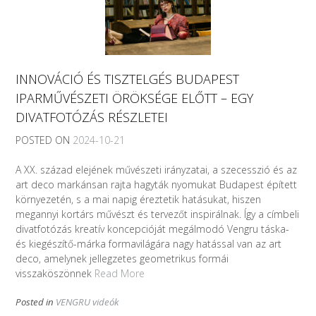
INNOVÁCIÓ ÉS TISZTELGÉS BUDAPEST
IPARMŰVÉSZETI ÖRÖKSÉGE ELŐTT – EGY
DIVATFOTÓZÁS RÉSZLETEI
POSTED ON
2024-10-21
A XX. század elejének művészeti irányzatai, a szecesszió és az
art deco markánsan rajta hagyták nyomukat Budapest épített
környezetén, s a mai napig éreztetik hatásukat, hiszen
megannyi kortárs művészt és tervezőt inspirálnak. Így a címbeli
divatfotózás kreatív koncepcióját megálmodó Vengru táska-
és kiegészítő-márka formavilágára nagy hatással van az art
deco, amelynek jellegzetes geometrikus formái
visszaköszönnek
Read More
Posted in
VENGRU videók