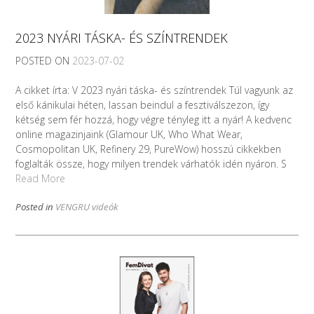
2023 NYÁRI TÁSKA- ÉS SZÍNTRENDEK
POSTED ON
2023-07-02
A cikket írta: V 2023 nyári táska- és színtrendek Túl vagyunk az
első kánikulai héten, lassan beindul a fesztiválszezon, így
kétség sem fér hozzá, hogy végre tényleg itt a nyár! A kedvenc
online magazinjaink (Glamour UK, Who What Wear,
Cosmopolitan UK, Refinery 29, PureWow) hosszú cikkekben
foglalták össze, hogy milyen trendek várhatók idén nyáron. S
Read More
Posted in
VENGRU videók