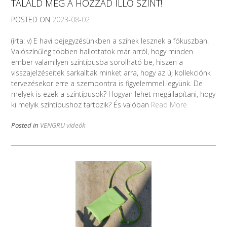
TALÁLD MEG A HOZZÁD ILLŐ SZÍNT!
POSTED ON
2023-08-02
(írta: v) E havi bejegyzésünkben a színek lesznek a fókuszban.
Valószínűleg többen hallottatok már arról, hogy minden
ember valamilyen színtípusba sorolható be, hiszen a
visszajelzéseitek sarkalltak minket arra, hogy az új kollekciónk
tervezésekor erre a szempontra is figyelemmel legyünk. De
melyek is ezek a színtípusok? Hogyan lehet megállapítani, hogy
ki melyik színtípushoz tartozik? És valóban
Read More
Posted in
VENGRU videók