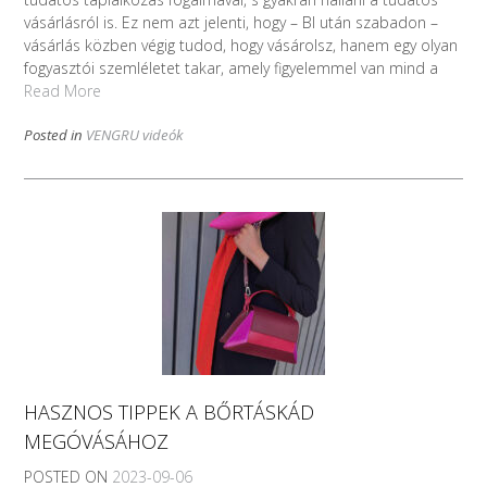
vásárlásról is. Ez nem azt jelenti, hogy – BI után szabadon –
vásárlás közben végig tudod, hogy vásárolsz, hanem egy olyan
fogyasztói szemléletet takar, amely figyelemmel van mind a
Read More
Posted in
VENGRU videók
HASZNOS TIPPEK A BŐRTÁSKÁD
MEGÓVÁSÁHOZ
POSTED ON
2023-09-06