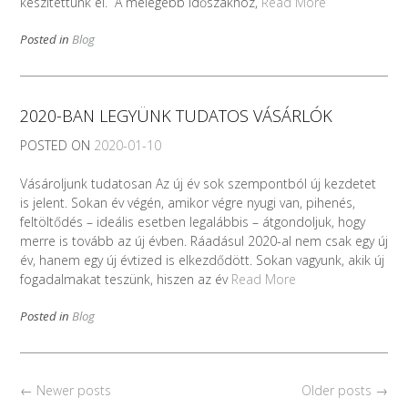
készítettünk el. A melegebb időszakhoz,
Read More
Posted in
Blog
2020-BAN LEGYÜNK TUDATOS VÁSÁRLÓK
POSTED ON
2020-01-10
Vásároljunk tudatosan Az új év sok szempontból új kezdetet
is jelent. Sokan év végén, amikor végre nyugi van, pihenés,
feltöltődés – ideális esetben legalábbis – átgondoljuk, hogy
merre is tovább az új évben. Ráadásul 2020-al nem csak egy új
év, hanem egy új évtized is elkezdődött. Sokan vagyunk, akik új
fogadalmakat teszünk, hiszen az év
Read More
Posted in
Blog
Posts
←
Newer posts
Older posts
→