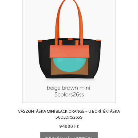
több
variációja
van.
A
változatok
a
termékoldalon
választhatók
ki
VÁSZONTÁSKA MINI BLACK ORANGE – U BORÍTÉKTÁSKA
5COLORS26SS
94000
Ft