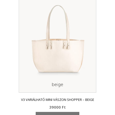
terméknek
több
variációja
van.
A
változatok
a
termékoldalon
választhatók
ki
V3 VARIÁLHATÓ MINI VÁSZON SHOPPER – BEIGE
39000
Ft