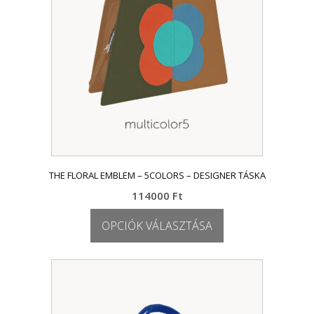
THE FLORAL EMBLEM – 5COLORS – DESIGNER TÁSKA
114000
Ft
OPCIÓK VÁLASZTÁSA
Ennek
a
terméknek
több
variációja