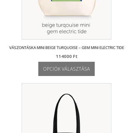
VÁSZONTÁSKA MINI BEIGE TURQUOISE – GEM MINI ELECTRIC TIDE
114000
Ft
OPCIÓK VÁLASZTÁSA
Ennek
a
terméknek
több
variációja
van.
A
változatok
a