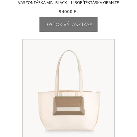
VÁSZONTÁSKA MINI BLACK – U BORÍTÉKTÁSKA GRANITE
94000
Ft
OPCIÓK VÁLASZTÁSA
Ennek
a
terméknek
több
variációja
van.
A
változatok
a
termékoldalon
választhatók
ki