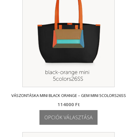
A
változatok
a
termékoldalon
választhatók
ki
VÁSZONTÁSKA MINI BLACK ORANGE – GEM MINI 5COLORS26SS
114000
Ft
OPCIÓK VÁLASZTÁSA
Ennek
a