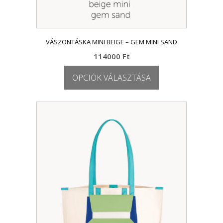
VÁSZONTÁSKA MINI BEIGE – GEM MINI SAND
114000
Ft
OPCIÓK VÁLASZTÁSA
Ennek
a
terméknek
több
variációja
van.
A
változatok
a
termékoldalon
választhatók
ki