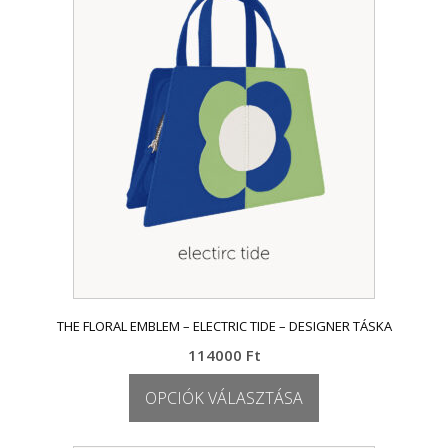
van.
A
változatok
a
termékoldalon
választhatók
ki
THE FLORAL EMBLEM – ELECTRIC TIDE – DESIGNER TÁSKA
114000
Ft
OPCIÓK VÁLASZTÁSA
Ennek