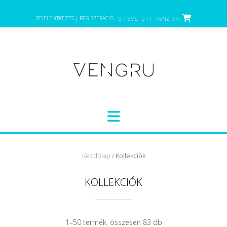
Skip
to
BEJELENTKEZÉS | REGISZTRÁCIÓ
0 ITEMS - 0 FT
PÉNZTÁR
content
Kezdőlap
/ Kollekciók
KOLLEKCIÓK
1–50 termék, összesen 83 db