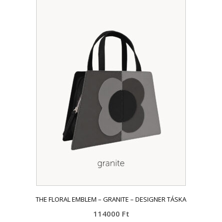
a
terméknek
több
variációja
van.
A
változatok
a
termékoldalon
választhatók
ki
THE FLORAL EMBLEM – GRANITE – DESIGNER TÁSKA
114000
Ft