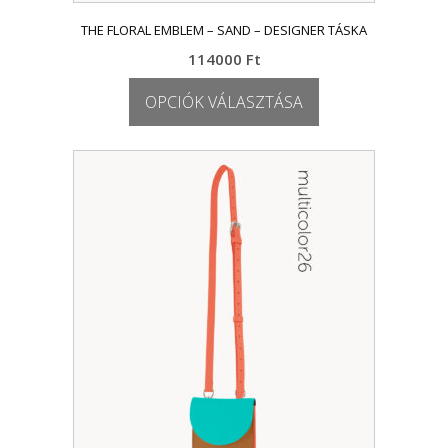
THE FLORAL EMBLEM – SAND – DESIGNER TÁSKA
114000
Ft
OPCIÓK VÁLASZTÁSA
Ennek
a
terméknek
több
variációja
van.
A
változatok
a
termékoldalon
választhatók
ki