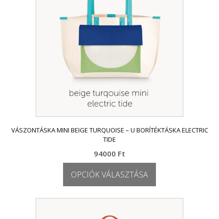
a
termékoldalon
választhatók
ki
VÁSZONTÁSKA MINI BEIGE TURQUOISE – U BORÍTÉKTÁSKA ELECTRIC
TIDE
94000
Ft
OPCIÓK VÁLASZTÁSA
Ennek
a
terméknek