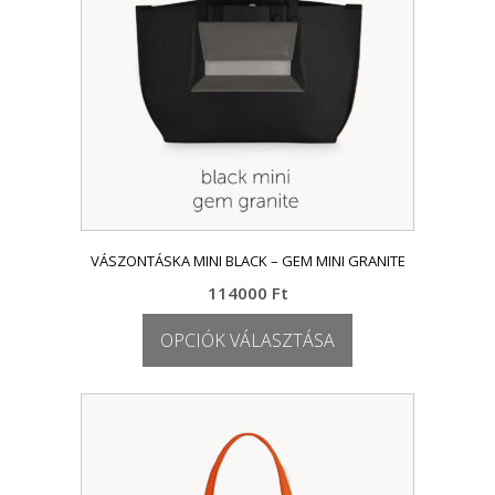
termékoldalon
választhatók
ki
VÁSZONTÁSKA MINI BLACK – GEM MINI GRANITE
114000
Ft
OPCIÓK VÁLASZTÁSA
Ennek
a
terméknek
több
variációja
van.