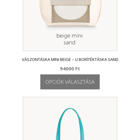
VÁSZONTÁSKA MINI BEIGE – U BORÍTÉKTÁSKA SAND
94000
Ft
OPCIÓK VÁLASZTÁSA
Ennek
a
terméknek
több
variációja
van.
A
változatok