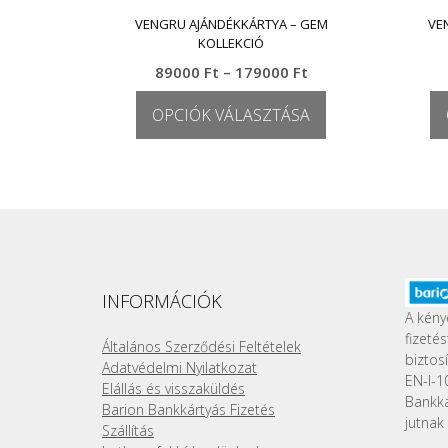
VENGRU AJÁNDÉKKÁRTYA – GEM
VE
KOLLEKCIÓ
Ártartomány:
89000
Ft
–
179000
Ft
89000 Ft
OPCIÓK VÁLASZTÁSA
-
179000 Ft
Ennek
a
terméknek
több
variációja
van.
A
változatok
INFORMÁCIÓK
a
A kény
termékoldalon
fizeté
Általános Szerződési Feltételek
választhatók
biztos
Adatvédelmi Nyilatkozat
ki
EN-I-1
Elállás és visszaküldés
Bankk
Barion Bankkártyás Fizetés
jutnak 
Szállítás