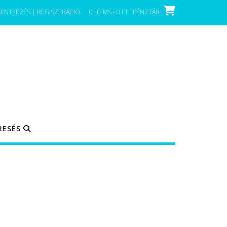
LENTKEZÉS | REGISZTRÁCIÓ
0 ITEMS - 0 FT
PÉNZTÁR
RESÉS