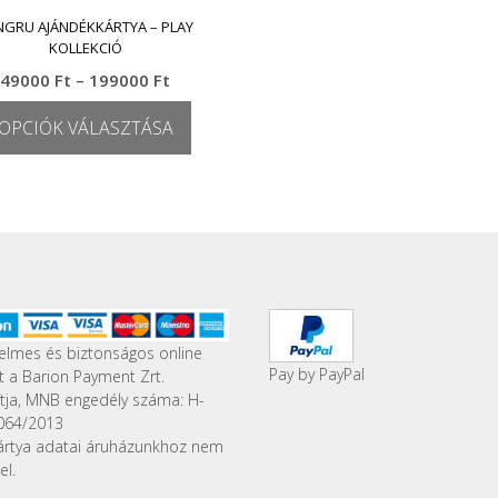
NGRU AJÁNDÉKKÁRTYA – PLAY
KOLLEKCIÓ
Ártartomány:
49000
Ft
–
199000
Ft
49000 Ft
OPCIÓK VÁLASZTÁSA
-
199000 Ft
Ennek
a
terméknek
több
variációja
van.
A
változatok
a
elmes és biztonságos online
Pay by PayPal
termékoldalon
st a Barion Payment Zrt.
választhatók
ítja, MNB engedély száma: H-
ki
064/2013
ártya adatai áruházunkhoz nem
el.