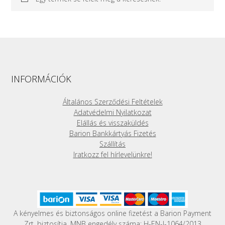
INFORMÁCIÓK
Általános Szerződési Feltételek
Adatvédelmi Nyilatkozat
Elállás és visszaküldés
Barion Bankkártyás Fizetés
Szállítás
Iratkozz fel hírlevelünkre!
A kényelmes és biztonságos online fizetést a Barion Payment
Zrt. biztosítja, MNB engedély száma: H-EN-I-1064/2013