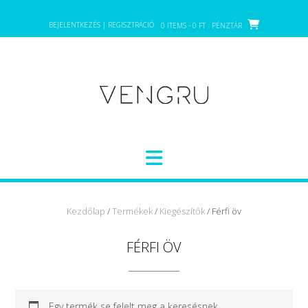
Skip
to
BEJELENTKEZÉS | REGISZTRÁCIÓ
0 ITEMS - 0 FT
PÉNZTÁR
content
Kezdőlap
/
Termékek
/
Kiegészítők
/ Férfi öv
FÉRFI ÖV
Egy termék se felelt meg a keresésnek.