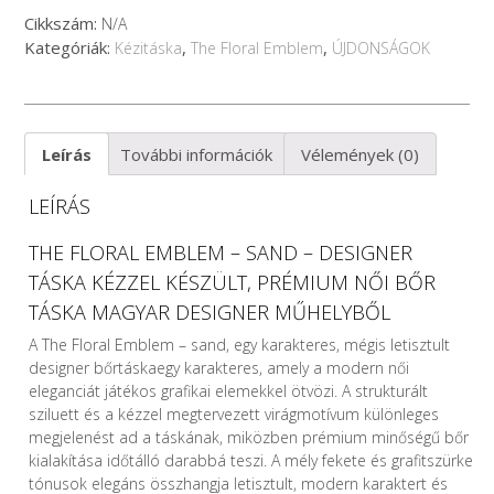
-
Cikkszám:
N/A
sand
Kategóriák:
,
,
Kézitáska
The Floral Emblem
ÚJDONSÁGOK
-
designer
táska
mennyiség
Leírás
További információk
Vélemények (0)
LEÍRÁS
THE FLORAL EMBLEM – SAND – DESIGNER
TÁSKA KÉZZEL KÉSZÜLT, PRÉMIUM NŐI BŐR
TÁSKA MAGYAR DESIGNER MŰHELYBŐL
A The Floral Emblem – sand, egy karakteres, mégis letisztult
designer bőrtáskaegy karakteres, amely a modern női
eleganciát játékos grafikai elemekkel ötvözi. A strukturált
sziluett és a kézzel megtervezett virágmotívum különleges
megjelenést ad a táskának, miközben prémium minőségű bőr
kialakítása időtálló darabbá teszi. A mély fekete és grafitszürke
tónusok elegáns összhangja letisztult, modern karaktert és