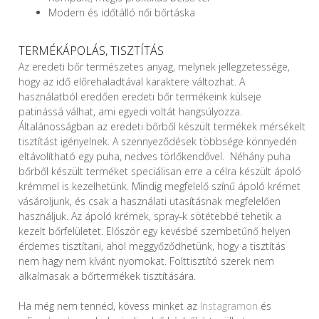
Modern és időtálló női bőrtáska
TERMÉKÁPOLÁS, TISZTÍTÁS
Az eredeti bőr természetes anyag, melynek jellegzetessége,
hogy az idő előrehaladtával karaktere változhat. A
használatból eredően eredeti bőr termékeink külseje
patinássá válhat, ami egyedi voltát hangsúlyozza.
Általánosságban az eredeti bőrből készült termékek mérsékelt
tisztítást igényelnek. A szennyeződések többsége könnyedén
eltávolítható egy puha, nedves törlőkendővel. Néhány puha
bőrből készült terméket speciálisan erre a célra készült ápoló
krémmel is kezelhetünk. Mindig megfelelő színű ápoló krémet
vásároljunk, és csak a használati utasításnak megfelelően
használjuk. Az ápoló krémek, spray-k sötétebbé tehetik a
kezelt bőrfelületet. Először egy kevésbé szembetűnő helyen
érdemes tisztítani, ahol meggyőződhetünk, hogy a tisztítás
nem hagy nem kívánt nyomokat. Folttisztító szerek nem
alkalmasak a bőrtermékek tisztítására.
Ha még nem tennéd, kövess minket az
Instagramon
és