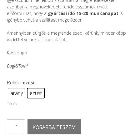
igyekszünk minél előbb kiszállítani a megrendeléseket,
azonban a megnövekedett rendelésszámok miatt
előfordulhat, hogy a
gyártási idő 15-20 munkanapot
is
igénybe vehet a szállítást megelőzően.
Amennyiben sürgős a megrendelésed, kérünk, mindenképp
vedd fel velünk a
kapcsolatot
.
Köszönjük!
Bogi&Tomi
Kellék
: ezüst
arany
ezüst
Törlés
The
KOSÁRBA TESZEM
Floral
Emblem