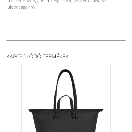
a
Facebookon
, ahol mindig első kézből értesülhetsz
újdonságainról.
KAPCSOLÓDÓ TERMÉKEK