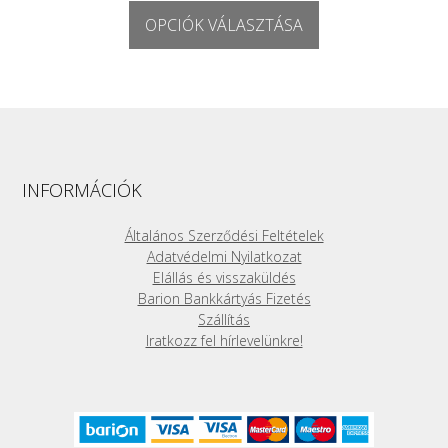
49000 Ft
OPCIÓK VÁLASZTÁSA
-
69000 Ft
Ennek
a
terméknek
több
variációja
van.
A
INFORMÁCIÓK
változatok
a
Általános Szerződési Feltételek
termékoldalon
Adatvédelmi Nyilatkozat
választhatók
Elállás és visszaküldés
ki
Barion Bankkártyás Fizetés
Szállítás
Iratkozz fel hírlevelünkre!