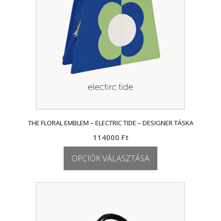
THE FLORAL EMBLEM – ELECTRIC TIDE – DESIGNER TÁSKA
114000
Ft
OPCIÓK VÁLASZTÁSA
Ennek
a
terméknek
több
variációja