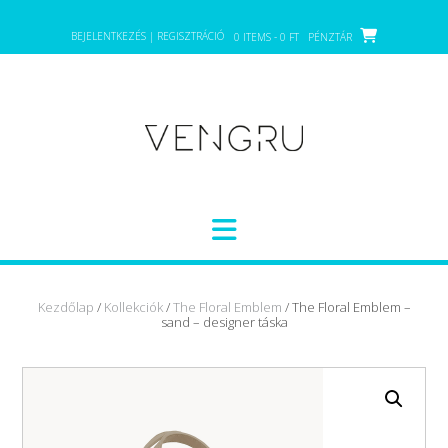
Skip
to
BEJELENTKEZÉS | REGISZTRÁCIÓ
0 ITEMS - 0 FT
PÉNZTÁR
content
Kezdőlap
/
Kollekciók
/
The Floral Emblem
/ The Floral Emblem –
sand – designer táska