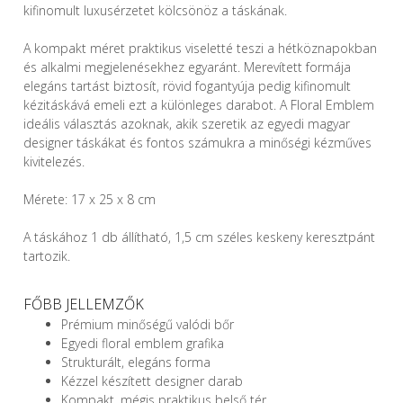
kifinomult luxusérzetet kölcsönöz a táskának.
A kompakt méret praktikus viseletté teszi a hétköznapokban
és alkalmi megjelenésekhez egyaránt. Merevített formája
elegáns tartást biztosít, rövid fogantyúja pedig kifinomult
kézitáskává emeli ezt a különleges darabot. A Floral Emblem
ideális választás azoknak, akik szeretik az egyedi magyar
designer táskákat és fontos számukra a minőségi kézműves
kivitelezés.
Mérete: 17 x 25 x 8 cm
A táskához 1 db állítható, 1,5 cm széles keskeny keresztpánt
tartozik.
FŐBB JELLEMZŐK
Prémium minőségű valódi bőr
Egyedi floral emblem grafika
Strukturált, elegáns forma
Kézzel készített designer darab
Kompakt, mégis praktikus belső tér