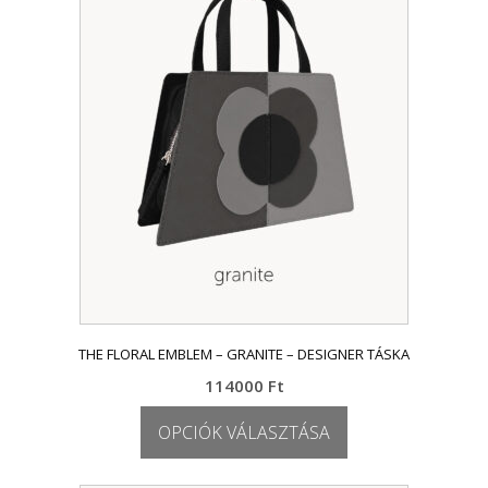
van.
A
változatok
a
termékoldalon
választhatók
ki
THE FLORAL EMBLEM – GRANITE – DESIGNER TÁSKA
114000
Ft
OPCIÓK VÁLASZTÁSA
Ennek