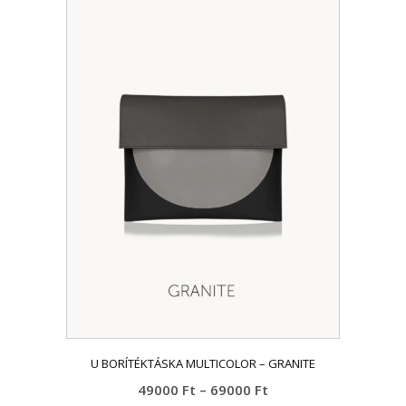
a
terméknek
több
variációja
van.
A
változatok
a
termékoldalon
választhatók
ki
U BORÍTÉKTÁSKA MULTICOLOR – GRANITE
Ártartomány:
49000
Ft
–
69000
Ft