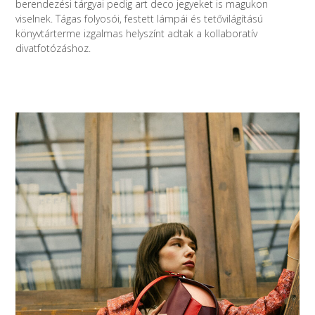
berendezési tárgyai pedig art deco jegyeket is magukon
viselnek. Tágas folyosói, festett lámpái és tetővilágítású
könyvtárterme izgalmas helyszínt adtak a kollaboratív
divatfotózáshoz.