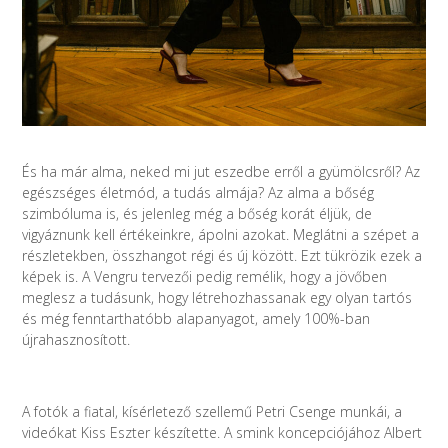
És ha már alma, neked mi jut eszedbe erről a gyümölcsről? Az
egészséges életmód, a tudás almája? Az alma a bőség
szimbóluma is, és jelenleg még a bőség korát éljük, de
vigyáznunk kell értékeinkre, ápolni azokat. Meglátni a szépet a
részletekben, összhangot régi és új között. Ezt tükrözik ezek a
képek is. A Vengru tervezői pedig remélik, hogy a jövőben
meglesz a tudásunk, hogy létrehozhassanak egy olyan tartós
és még fenntarthatóbb alapanyagot, amely 100%-ban
újrahasznosított.
A fotók a fiatal, kísérletező szellemű Petri Csenge munkái, a
videókat Kiss Eszter készítette. A smink koncepciójához Albert