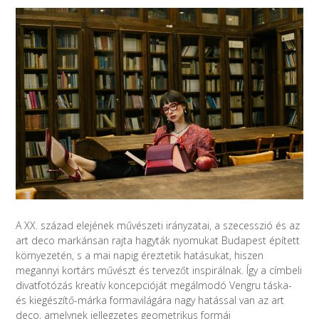
A XX. század elejének művészeti irányzatai, a szecesszió és az
art deco markánsan rajta hagyták nyomukat Budapest épített
környezetén, s a mai napig éreztetik hatásukat, hiszen
megannyi kortárs művészt és tervezőt inspirálnak. Így a címbeli
divatfotózás kreatív koncepcióját megálmodó Vengru táska-
és kiegészítő-márka formavilágára nagy hatással van az art
deco, amelynek jellegzetes geometrikus formái