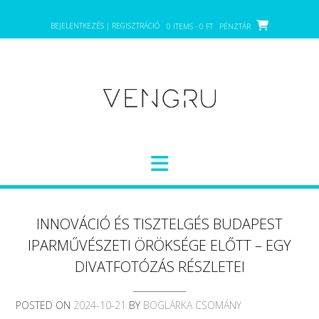
Skip
to
BEJELENTKEZÉS | REGISZTRÁCIÓ
0 ITEMS - 0 FT
PÉNZTÁR
content
INNOVÁCIÓ ÉS TISZTELGÉS BUDAPEST
IPARMŰVÉSZETI ÖRÖKSÉGE ELŐTT – EGY
DIVATFOTÓZÁS RÉSZLETEI
POSTED ON
2024-10-21
BY
BOGLÁRKA CSOMÁNY