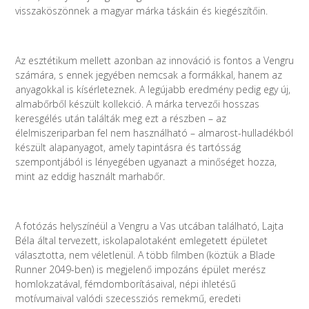
visszaköszönnek a magyar márka táskáin és kiegészítőin.
Az esztétikum mellett azonban az innováció is fontos a Vengru
számára, s ennek jegyében nemcsak a formákkal, hanem az
anyagokkal is kísérleteznek. A legújabb eredmény pedig egy új,
almabőrből készült kollekció. A márka tervezői hosszas
keresgélés után találták meg ezt a részben – az
élelmiszeriparban fel nem használható – almarost-hulladékból
készült alapanyagot, amely tapintásra és tartósság
szempontjából is lényegében ugyanazt a minőséget hozza,
mint az eddig használt marhabőr.
A fotózás helyszínéül a Vengru a Vas utcában található, Lajta
Béla által tervezett, iskolapalotaként emlegetett épületet
választotta, nem véletlenül. A több filmben (köztük a Blade
Runner 2049-ben) is megjelenő impozáns épület merész
homlokzatával, fémdomborításaival, népi ihletésű
motívumaival valódi szecessziós remekmű, eredeti