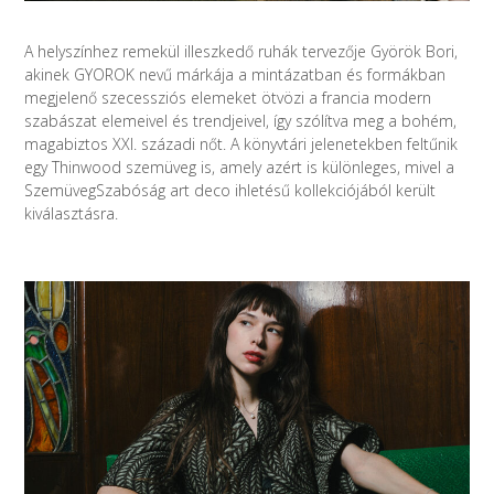
A helyszínhez remekül illeszkedő ruhák tervezője Györök Bori,
akinek GYOROK nevű márkája a mintázatban és formákban
megjelenő szecessziós elemeket ötvözi a francia modern
szabászat elemeivel és trendjeivel, így szólítva meg a bohém,
magabiztos XXI. századi nőt. A könyvtári jelenetekben feltűnik
egy Thinwood szemüveg is, amely azért is különleges, mivel a
SzemüvegSzabóság art deco ihletésű kollekciójából került
kiválasztásra.