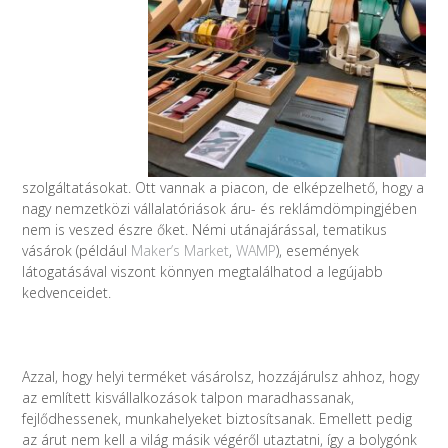
szolgáltatásokat. Ott vannak a piacon, de elképzelhető, hogy a
nagy nemzetközi vállalatóriások áru- és reklámdömpingjében
nem is veszed észre őket. Némi utánajárással, tematikus
vásárok (például
Maker’s Market
,
WAMP
), események
látogatásával viszont könnyen megtalálhatod a legújabb
kedvenceidet.
Azzal, hogy helyi terméket vásárolsz, hozzájárulsz ahhoz, hogy
az említett kisvállalkozások talpon maradhassanak,
fejlődhessenek, munkahelyeket biztosítsanak. Emellett pedig
az árut nem kell a világ másik végéről utaztatni, így a bolygónk