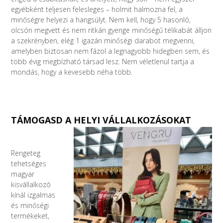
egyébként teljesen felesleges – holmit halmozna fel, a
minőségre helyezi a hangsúlyt. Nem kell, hogy 5 hasonló,
olcsón megvett és nem ritkán gyenge minőségű télikabát álljon
a szekrényben, elég 1 igazán minőségi darabot megvenni,
amelyben biztosan nem fázol a legnagyobb hidegben sem, és
több évig megbízható társad lesz. Nem véletlenül tartja a
mondás, hogy a kevesebb néha több.
TÁMOGASD A HELYI VÁLLALKOZÁSOKAT
Rengeteg
tehetséges
magyar
kisvállalkozó
kínál izgalmas
és minőségi
termékeket,