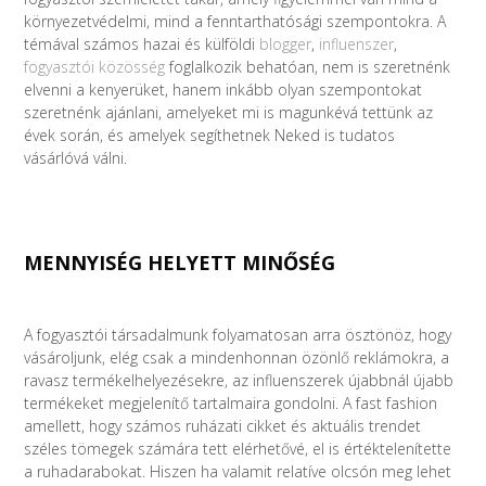
környezetvédelmi, mind a fenntarthatósági szempontokra. A
témával számos hazai és külföldi
blogger
,
influenszer
,
fogyasztói közösség
foglalkozik behatóan, nem is szeretnénk
elvenni a kenyerüket, hanem inkább olyan szempontokat
szeretnénk ajánlani, amelyeket mi is magunkévá tettünk az
évek során, és amelyek segíthetnek Neked is tudatos
vásárlóvá válni.
MENNYISÉG HELYETT MINŐSÉG
A fogyasztói társadalmunk folyamatosan arra ösztönöz, hogy
vásároljunk, elég csak a mindenhonnan özönlő reklámokra, a
ravasz termékelhelyezésekre, az influenszerek újabbnál újabb
termékeket megjelenítő tartalmaira gondolni. A fast fashion
amellett, hogy számos ruházati cikket és aktuális trendet
széles tömegek számára tett elérhetővé, el is értéktelenítette
a ruhadarabokat. Hiszen ha valamit relatíve olcsón meg lehet