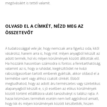
megóvásáért is tettél valamit.
OLVASD EL A CÍMKÉT, NÉZD MEG AZ
ÖSSZETEVŐT
A tudatossággal vele jár, hogy nemcsak arra figyelsz oda, kitől
vásárolsz, hanem arra is, hogy mit: milyen anyagból készült az
adott termék, hol és milyen körülmények között állították elő.
Ha hozzánk hasonlóan számodra is fontos a fenntarthatóság,
valamint az is, hogy a ruhádat, kiegészítőidet ne kvázi
rabszolgasorban tartott emberek gyártsák, akkor oldasd el a
termékbe varrt vagy ahhoz csatolt címkét. Ebből
megtudhatod, hogy az adott áru természetes vagy szintetikus
alapanyagból készült-e, s jó esetben az etikus körülmények
között történt előállításra utaló tanúsítványt is találsz rajta. A
hazai kézműves termékek esetén nem kell aggódnod amiatt,
hogy kik és milyen körülmények között készítették, hiszen