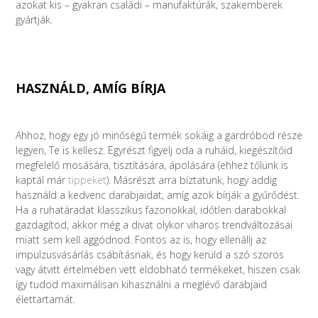
azokat kis – gyakran családi – manufaktúrák, szakemberek
gyártják.
HASZNÁLD, AMÍG BÍRJA
Ahhoz, hogy egy jó minőségű termék sokáig a gardróbod része
legyen, Te is kellesz. Egyrészt figyelj oda a ruháid, kiegészítőid
megfelelő mosására, tisztítására, ápolására (ehhez tőlünk is
kaptál már
tippeket
). Másrészt arra bíztatunk, hogy addig
használd a kedvenc darabjaidat, amíg azok bírják a gyűrődést.
Ha a ruhatáradat klasszikus fazonokkal, időtlen darabokkal
gazdagítod, akkor még a divat olykor viharos trendváltozásai
miatt sem kell aggódnod. Fontos az is, hogy ellenállj az
impulzusvásárlás csábításnak, és hogy kerüld a szó szoros
vagy átvitt értelmében vett eldobható termékeket, hiszen csak
így tudod maximálisan kihasználni a meglévő darabjaid
élettartamát.