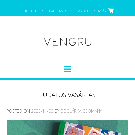
Skip
to
BEJELENTKEZÉS | REGISZTRÁCIÓ
0 ITEMS - 0 FT
PÉNZTÁR
content
TUDATOS VÁSÁRLÁS
POSTED ON
2023-11-03
BY
BOGLÁRKA CSOMÁNY