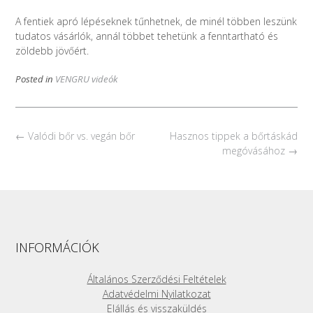
A fentiek apró lépéseknek tűnhetnek, de minél többen leszünk
tudatos vásárlók, annál többet tehetünk a fenntartható és
zöldebb jövőért.
Posted in
VENGRU videók
Post
←
Valódi bőr vs. vegán bőr
Hasznos tippek a bőrtáskád
navigation
megóvásához
→
INFORMÁCIÓK
Általános Szerződési Feltételek
Adatvédelmi Nyilatkozat
Elállás és visszaküldés