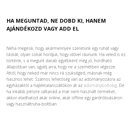
HA MEGUNTAD, NE DOBD KI, HANEM
AJÁNDÉKOZD VAGY ADD EL
Néha megesik, hogy akármennyire szeretünk egy ruhát vagy
táskát, olyan sokat hordjuk, hogy idővel ráununk. Ha veled is ez
történik, s a megunt darab egyébként még jó, hordható
állapotban van, ügyelj arra, hogy ne a szemétben végezze.
Attól, hogy neked már nincs rá szükséged, másnak még
hasznos lehet. Számos lehetőség van az adományozásra az
egyházaktól a hajléktalanszállókon át az
adományboltokig
. De
ha inkább pénzre váltanád a már nem használt terméket,
akkor eladhatod akár online, akár offline egy gardróbvásáron
vagy használtruha-boltban.