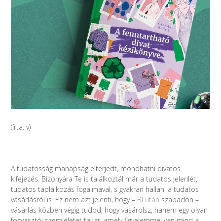
(írta: v)
A tudatosság manapság elterjedt, mondhatni divatos
kifejezés. Bizonyára Te is találkoztál már a tudatos jelenlét,
tudatos táplálkozás fogalmával, s gyakran hallani a tudatos
vásárlásról is. Ez nem azt jelenti, hogy –
BI után
szabadon –
vásárlás közben végig tudod, hogy vásárolsz, hanem egy olyan
fogyasztói szemléletet takar, amely figyelemmel van mind a