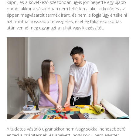
kapni, és a következő szezonban úgyis jön helyette egy újabb
darab, akkor a vásárlóban nem feltétlen alakul ki kötődés az
éppen megvásárolt termék iránt, és nem is fogja úgy értékelni
azt, mintha hosszabb tervezgetés, esetleg takarékoskodás
után venné meg ugyanazt a ruhát vagy kiegészítőt.
A tudatos vásárló ugyanakkor nem (vagy sokkal nehezebben)
enged a csábításnak, és ahelyett, hogy sok – nem egyszer