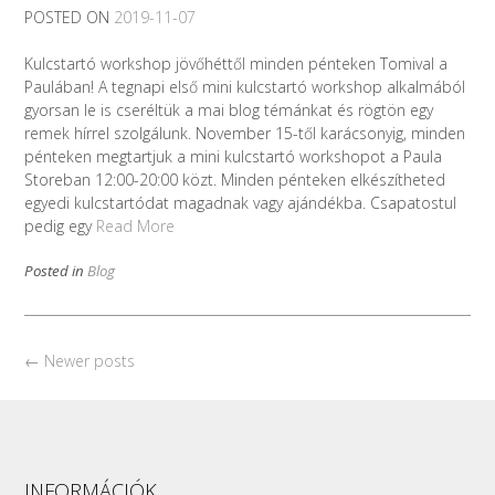
POSTED ON
2019-11-07
Kulcstartó workshop jövőhéttől minden pénteken Tomival a
Paulában! A tegnapi első mini kulcstartó workshop alkalmából
gyorsan le is cseréltük a mai blog témánkat és rögtön egy
remek hírrel szolgálunk. November 15-től karácsonyig, minden
pénteken megtartjuk a mini kulcstartó workshopot a Paula
Storeban 12:00-20:00 közt. Minden pénteken elkészítheted
egyedi kulcstartódat magadnak vagy ajándékba. Csapatostul
pedig egy
Read More
Posted in
Blog
Posts
←
Newer posts
navigation
INFORMÁCIÓK