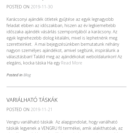
POSTED ON
2019-11-30
Karácsonyi ajándék ötletek gyűjtése az egyik legnagyobb
feladat ebben az időszakban, hiszen az év legkiemeltebb
időszaka ajándék vásárlás szempontjából a karácsony. Az
egyik legnehezebb dolog kitalálni, mivel is lephetnénk meg
szeretteinket. A mai bejegyzésünkben bemutatunk néhány
nagyon személyes ajándékot, amivel segítünk, inspirálunk a
választásban! Találd meg az ajándékokat weboldalunkon! Az
elegáns, kocka táska Ha egy
Read More
Posted in
Blog
VARIÁLHATÓ TÁSKÁK
POSTED ON
2019-11-21
Vengru variálható táskák Az alapgondolat, hogy variálható
táskák legyenek a VENGRU fő termékei, amik alakíthatóak, az