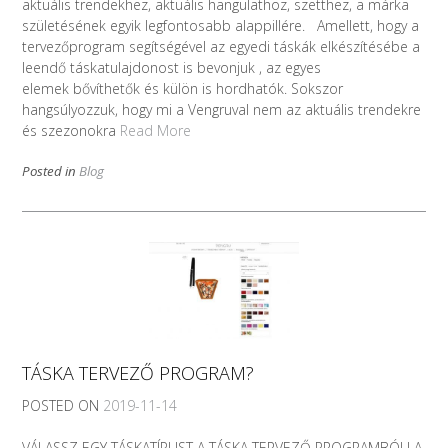
aktuális trendekhez, aktuális hangulathoz, szetthez, a márka
születésének egyik legfontosabb alappillére. Amellett, hogy a
tervezőprogram segítségével az egyedi táskák elkészítésébe a
leendő táskatulajdonost is bevonjuk , az egyes
elemek bővíthetők és külön is hordhatók. Sokszor
hangsúlyozzuk, hogy mi a Vengruval nem az aktuális trendekre
és szezonokra
Read More
Posted in
Blog
TÁSKA TERVEZŐ PROGRAM?
POSTED ON
2019-11-14
VÁLASSZ EGY TÁSKATÍPUST A TÁSKA TERVEZŐ PROGRAMBÓL! A