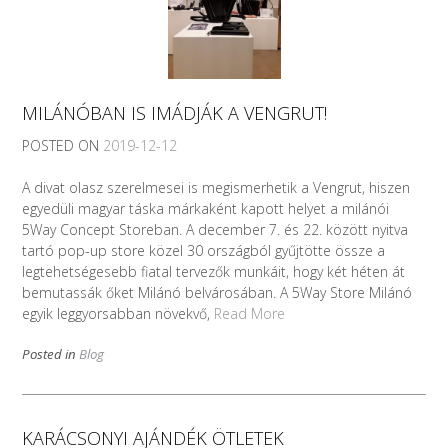
MILÁNÓBAN IS IMÁDJÁK A VENGRUT!
POSTED ON
2019-12-12
A divat olasz szerelmesei is megismerhetik a Vengrut, hiszen
egyedüli magyar táska márkaként kapott helyet a milánói
5Way Concept Storeban. A december 7. és 22. között nyitva
tartó pop-up store közel 30 országból gyűjtötte össze a
legtehetségesebb fiatal tervezők munkáit, hogy két héten át
bemutassák őket Milánó belvárosában. A 5Way Store Milánó
egyik leggyorsabban növekvő,
Read More
Posted in
Blog
KARÁCSONYI AJÁNDÉK ÖTLETEK