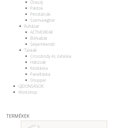
Óraszíj
Pántok
Pénztárcák
Szemüvegtok
Ruházat
ACTIVEWEAR
Bőrkabát
Selyemkendő
Táskák
Crossbody és övtáska
Hátizsák
Kézitáska
Paneltáska
Shopper
ÚJDONSÁGOK
Workshop
TERMÉKEK