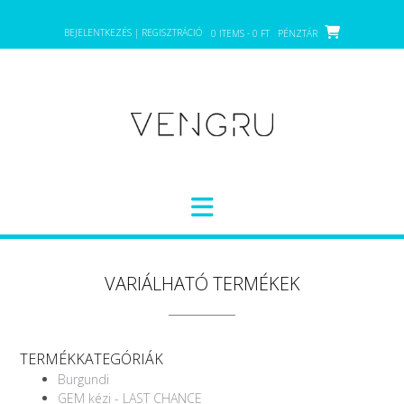
Skip
to
BEJELENTKEZÉS | REGISZTRÁCIÓ
0 ITEMS - 0 FT
PÉNZTÁR
content
VARIÁLHATÓ TERMÉKEK
TERMÉKKATEGÓRIÁK
Burgundi
GEM kézi - LAST CHANCE