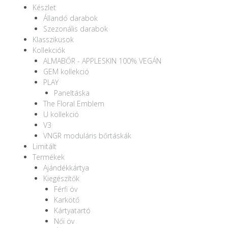
Készlet
Állandó darabok
Szezonális darabok
Klasszikusok
Kollekciók
ALMABŐR - APPLESKIN 100% VEGÁN
GEM kollekció
PLAY
Paneltáska
The Floral Emblem
U kollekció
V3
VNGR moduláris bőrtáskák
Limitált
Termékek
Ajándékkártya
Kiegészítők
Férfi öv
Karkötő
Kártyatartó
Női öv