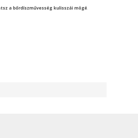
hatsz a bőrdíszművesség kulisszái mögé
.