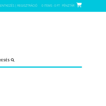
LENTKEZÉS | REGISZTRÁCIÓ
0 ITEMS - 0 FT
PÉNZTÁR
RESÉS