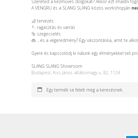
Szereted a kézműves dolgokat? Akkor ezt imádni fog
A VENGRU és a SLANG SLANG közös workshopján
ne
📐 tervezés
🪡 ragasztás és varrás
🔩 szegecselés
👜 …és a végeredmény? Egy vászontáska, amit te alkottál
Gyere és kapcsolódj ki nálunk egy élményekkel teli p
SLANG SLANG Showroom
Budapest, Kiss János altábornagy u. 82, 1124
Egy termék se felelt meg a keresésnek.