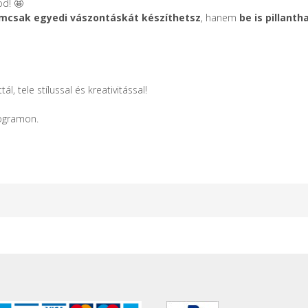
od! 🤩
mcsak egyedi vászontáskát készíthetsz
, hanem
be is pillant
, tele stílussal és kreativitással!
rogramon.