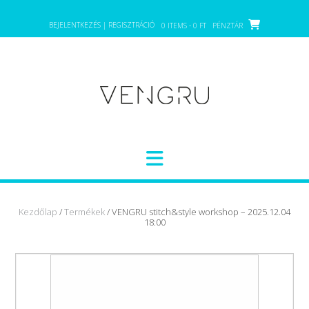
Skip
to
BEJELENTKEZÉS | REGISZTRÁCIÓ
0 ITEMS - 0 FT
PÉNZTÁR
content
Kezdőlap
/
Termékek
/ VENGRU stitch&style workshop – 2025.12.04
18:00