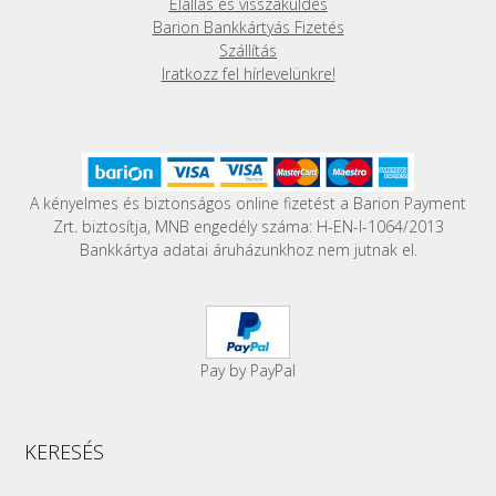
Elállás és visszaküldés
ki
Barion Bankkártyás Fizetés
Szállítás
Iratkozz fel hírlevelünkre!
A kényelmes és biztonságos online fizetést a Barion Payment
Zrt. biztosítja, MNB engedély száma: H-EN-I-1064/2013
Bankkártya adatai áruházunkhoz nem jutnak el.
Pay by PayPal
KERESÉS