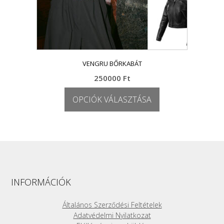
VENGRU BŐRKABÁT
250000
Ft
OPCIÓK VÁLASZTÁSA
Ennek
a
terméknek
több
variációja
van.
A
INFORMÁCIÓK
változatok
a
Általános Szerződési Feltételek
termékoldalon
Adatvédelmi Nyilatkozat
választhatók