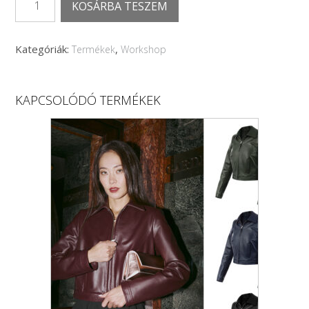
KOSÁRBA TESZEM
stitch&style
workshop
–
Kategóriák:
,
Termékek
Workshop
2025.12.04
18:00
mennyiség
KAPCSOLÓDÓ TERMÉKEK