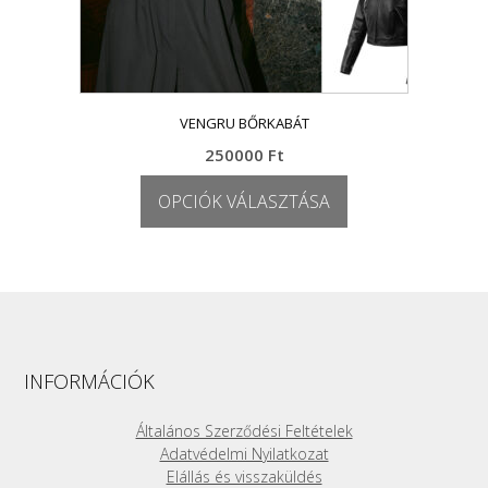
VENGRU BŐRKABÁT
250000
Ft
OPCIÓK VÁLASZTÁSA
Ennek
a
terméknek
több
variációja
van.
A
INFORMÁCIÓK
változatok
a
Általános Szerződési Feltételek
termékoldalon
Adatvédelmi Nyilatkozat
választhatók
Elállás és visszaküldés