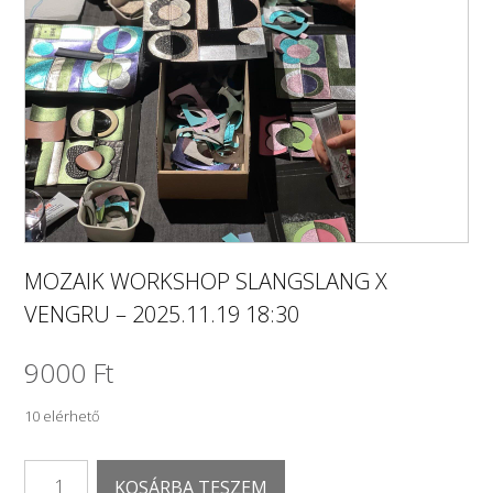
MOZAIK WORKSHOP SLANGSLANG X
VENGRU – 2025.11.19 18:30
9000
Ft
10 elérhető
MOZAIK
KOSÁRBA TESZEM