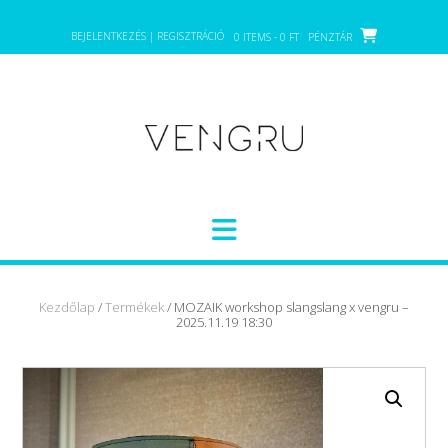
Skip
to
BEJELENTKEZÉS | REGISZTRÁCIÓ
0 ITEMS - 0 FT
PÉNZTÁR
content
Kezdőlap
/
Termékek
/ MOZAIK workshop slangslang x vengru –
2025.11.19 18:30