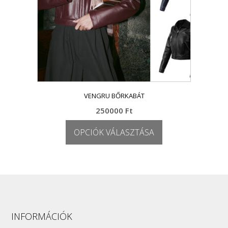
VENGRU BŐRKABÁT
250000
Ft
OPCIÓK VÁLASZTÁSA
Ennek
a
terméknek
több
variációja
van.
A
INFORMÁCIÓK
változatok