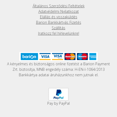
a
Általános Szerződési Feltételek
termékoldalon
Adatvédelmi Nyilatkozat
választhatók
Elállás és visszaküldés
ki
Barion Bankkártyás Fizetés
Szállítás
Iratkozz fel hírlevelünkre!
A kényelmes és biztonságos online fizetést a Barion Payment
Zrt. biztosítja, MNB engedély száma: H-EN-I-1064/2013
Bankkártya adatai áruházunkhoz nem jutnak el.
Pay by PayPal