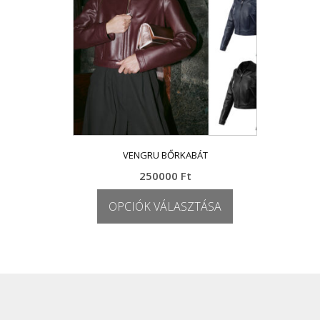
VENGRU BŐRKABÁT
250000
Ft
OPCIÓK VÁLASZTÁSA
Ennek
a
terméknek
több
variációja
van.