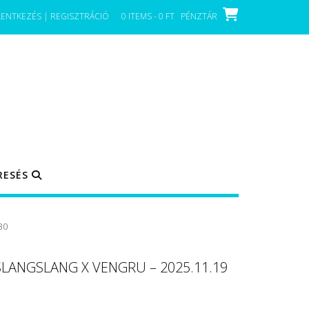
LENTKEZÉS | REGISZTRÁCIÓ
0 ITEMS - 0 FT
PÉNZTÁR
RESÉS
30
ANGSLANG X VENGRU – 2025.11.19