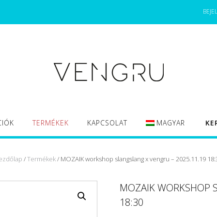
BEJE
CIÓK
TERMÉKEK
KAPCSOLAT
MAGYAR
KE
ezdőlap
/
Termékek
/ MOZAIK workshop slangslang x vengru – 2025.11.19 18:
MOZAIK WORKSHOP SL
18:30