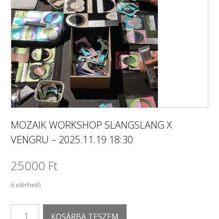
MOZAIK WORKSHOP SLANGSLANG X
VENGRU – 2025.11.19 18:30
25000
Ft
6 elérhető
MOZAIK
KOSÁRBA TESZEM