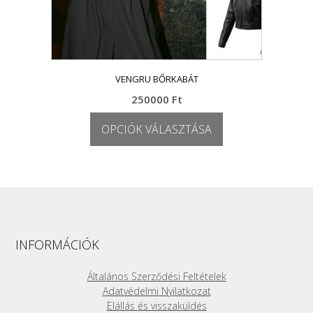
VENGRU BŐRKABÁT
250000
Ft
OPCIÓK VÁLASZTÁSA
Ennek
a
terméknek
több
variációja
van.
A
INFORMÁCIÓK
változatok
a
Általános Szerződési Feltételek
termékoldalon
Adatvédelmi Nyilatkozat
választhatók
Elállás és visszaküldés