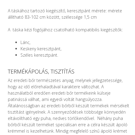
A táskához tartozó kiegészítő, keresztpánt mérete: mérete
állítható 83-102 cm között, szélessége 1,5 cm
A táska kézi fogójához csatolható kompatibilis kiegészítők:
Lánc,
Keskeny keresztpánt,
Széles keresztpánt.
TERMÉKÁPOLÁS, TISZTÍTÁS
Az eredeti bőr természetes anyag, melynek jellegzetessége,
hogy az idő előrehaladtával karaktere változhat. A
használatból eredően eredeti bőr termékeink külseje
patinássá válhat, ami egyedi voltát hangsúlyozza.
Általánosságban az eredeti bőrből készült termékek mérsékelt
tisztítást igényelnek. A szennyeződések többsége könnyedén
eltávolítható egy puha, nedves törlőkendővel. Néhány puha
bőrből készült terméket speciálisan erre a célra készült ápoló
krémmel is kezelhetünk. Mindig megfelelő színű ápoló krémet