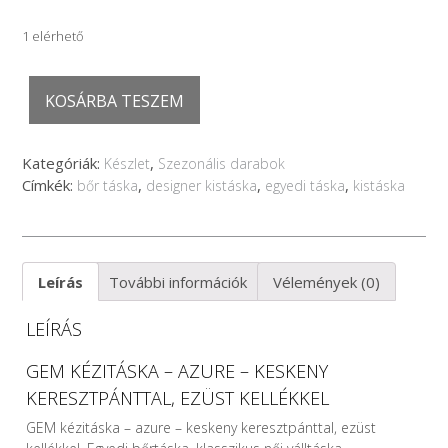
1 elérhető
GEM
KOSÁRBA TESZEM
kézitáska
-
azure
Kategóriák:
,
Készlet
Szezonális darabok
-
Címkék:
,
,
,
bőr táska
designer kistáska
egyedi táska
kistáska
keskeny
keresztpánttal,
ezüst
kellékkel
mennyiség
Leírás
További információk
Vélemények (0)
LEÍRÁS
GEM KÉZITÁSKA – AZURE – KESKENY
KERESZTPÁNTTAL, EZÜST KELLÉKKEL
GEM kézitáska – azure – keskeny keresztpánttal, ezüst