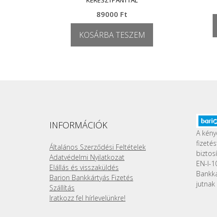
KERESZTPÁNTTAL
89000
Ft
KOSÁRBA TESZEM
INFORMÁCIÓK
A kény
fizeté
Általános Szerződési Feltételek
biztos
Adatvédelmi Nyilatkozat
EN-I-1
Elállás és visszaküldés
Bankk
Barion Bankkártyás Fizetés
jutnak 
Szállítás
Iratkozz fel hírlevelünkre!