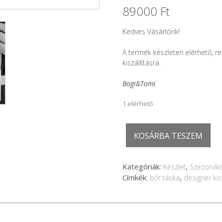
89000
Ft
Kedves Vásárlónk!
A termék készleten elérhető, r
kiszállításra.
Bogi&Tomi
1 elérhető
GEM
KOSÁRBA TESZEM
mini
-
narancs
Kategóriák:
,
Készlet
Szezonáli
-
Címkék:
,
bőr táska
designer ki
keresztpánttal,
ezüst
kellékekkel
mennyiség