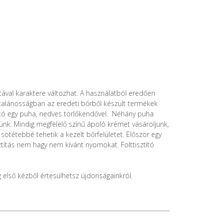
tával karaktere változhat. A használatból eredően
Általánosságban az eredeti bőrből készült termékek
ató egy puha, nedves törlőkendővel. Néhány puha
tünk. Mindig megfelelő színű ápoló krémet vásároljunk,
sötétebbé tehetik a kezelt bőrfelületet. Először egy
títás nem hagy nem kívánt nyomokat. Folttisztító
g első kézből értesülhetsz újdonságainkról.