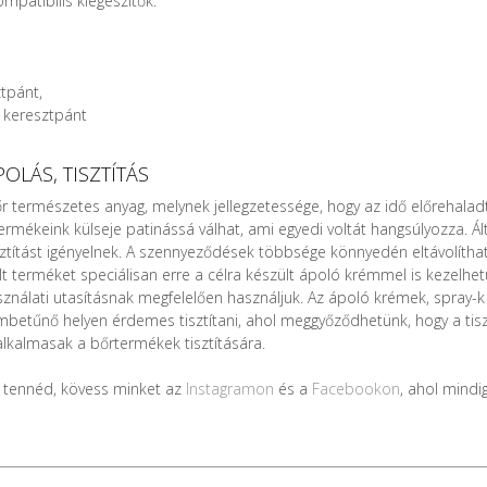
mpatibilis kiegészítők:
tpánt,
 keresztpánt
OLÁS, TISZTÍTÁS
őr természetes anyag, melynek jellegzetessége, hogy az idő előrehalad
termékeink külseje patinássá válhat, ami egyedi voltát hangsúlyozza. 
sztítást igényelnek. A szennyeződések többsége könnyedén eltávolíth
lt terméket speciálisan erre a célra készült ápoló krémmel is kezelhe
ználati utasításnak megfelelően használjuk. Az ápoló krémek, spray-k 
betűnő helyen érdemes tisztítani, ahol meggyőződhetünk, hogy a tisz
lkalmasak a bőrtermékek tisztítására.
tennéd, kövess minket az
Instagramon
és a
Facebookon
, ahol mindi