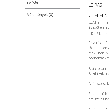
Leírás
LEÍRÁS
Vélemények (0)
GEM MINI
GEM mini – na
és időtlen, 
legjellegzete
Ez a táska fa
tökéletesen 
retikülben. A
borítéktáskát
A táska prém
A kellékek m
A táskatest 
Sokoldalú kie
cm széles bő