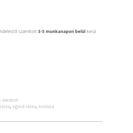
endeléstől számított
3-5 munkanapon belül
kerül
s darabok
,
,
stáska
egyedi táska
kistáska