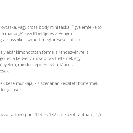
 övtáska, vagy cross body mini táska. Figyelemfelkeltő
i, a márka „V” kezdőbetűje és a Vengru
 a klasszikus sziluett megtörésével játszik.
amely akár kimondottan formális rendezvényre is
ágó, és a kedvenc rúzsod pont elférnek egy
 kényelem, mindenképpen ezt a láncos
tesek.
k keze munkája, kis szériában készített bőrtermék.
ldolgozások.
 hozzá tartozó pánt 113 és 132 cm között állítható, 1,5