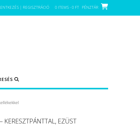
LENTKEZÉS | REGISZTRÁCIÓ
0 ITEMS - 0 FT
PÉNZTÁR
RESÉS
kellékekkel
 – KERESZTPÁNTTAL, EZÜST