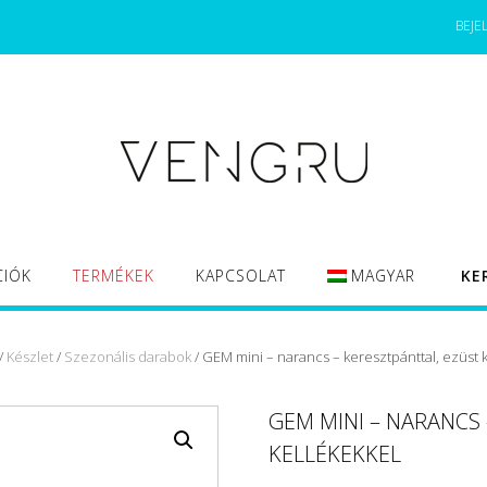
BEJE
CIÓK
TERMÉKEK
KAPCSOLAT
MAGYAR
KE
/
Készlet
/
Szezonális darabok
/ GEM mini – narancs – keresztpánttal, ezüst 
GEM MINI – NARANCS
KELLÉKEKKEL