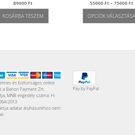
89000
Ft
55000
Ft
–
75000
Ft
KOSÁRBA TESZEM
OPCIÓK VÁLASZTÁS
-
Ennek
a
terméknek
több
variációja
van.
A
változatok
a
elmes és biztonságos online
termékolda
Pay by PayPal
st a Barion Payment Zrt.
választható
ítja, MNB engedély száma: H-
ki
064/2013
ártya adatai áruházunkhoz nem
el.