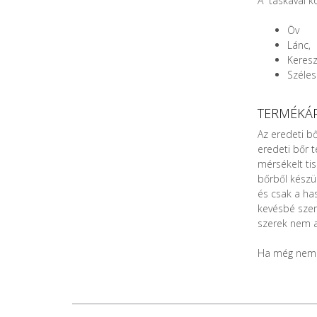
A táskával ko
Öv
Lánc,
Keresz
Széles
TERMÉKÁP
Az eredeti b
eredeti bőr 
mérsékelt ti
bőrből készü
és csak a has
kevésbé szem
szerek nem a
Ha még nem 