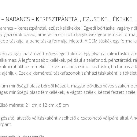
 – NARANCS – KERESZTPÁNTTAL, EZÜST KELLÉKEKKEL
rancs – keresztpánttal, ezüst kellékekkel. Egyedi bőrtáska, vagány női
egy igazi örök darab, amelyet a csiszolt drágakövek geometrikus formá
sebb táskája, a paneltáska formája ihletett. A GEM táskák egy formailag
zon az igazi határozott nőiességet tükrözi. Egy olyan alkalmi táska, 
alkalmas. A legfontosabb kellékek, például a telefonod, pénztárcád, r
lkalmi ruhákhoz remekül illik ez a csinos csinos
kis
táska, ha fontos a
 ajánljuk. Ezek a kisméretű táskafazonok színházi táskaként is tökéle
ium minőségű olasz bőrből készült, magyar bőrdíszműves szakembere
agas minőségű olasz fémkellékek, a vágott szélek, kézzel festett széle
külső mérete: 21 cm x 12 cm x 5 cm
gészítő, átvetős válltáskaként viselhető a csatolható vállpánt által. A
rpánt.