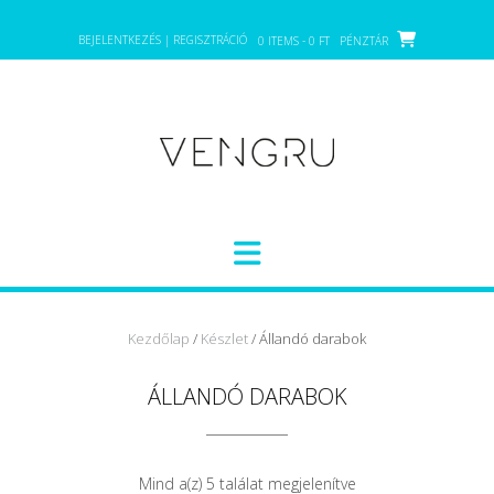
Skip
to
BEJELENTKEZÉS | REGISZTRÁCIÓ
0 ITEMS - 0 FT
PÉNZTÁR
content
Kezdőlap
/
Készlet
/ Állandó darabok
ÁLLANDÓ DARABOK
Mind a(z) 5 találat megjelenítve