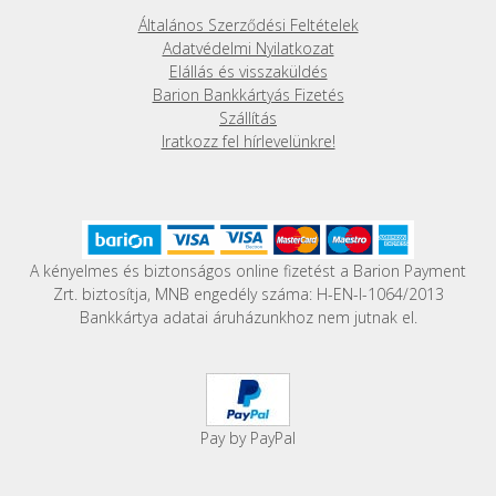
a
Általános Szerződési Feltételek
termékoldalon
Adatvédelmi Nyilatkozat
választhatók
Elállás és visszaküldés
ki
Barion Bankkártyás Fizetés
Szállítás
Iratkozz fel hírlevelünkre!
A kényelmes és biztonságos online fizetést a Barion Payment
Zrt. biztosítja, MNB engedély száma: H-EN-I-1064/2013
Bankkártya adatai áruházunkhoz nem jutnak el.
Pay by PayPal