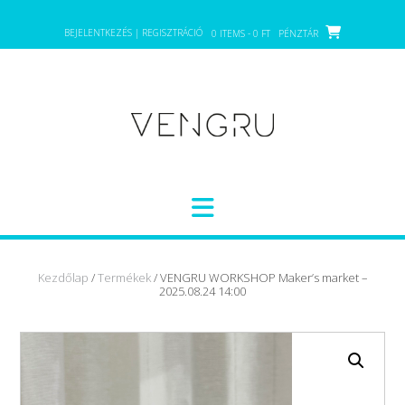
Skip
to
BEJELENTKEZÉS | REGISZTRÁCIÓ
0 ITEMS - 0 FT
PÉNZTÁR
content
Kezdőlap
/
Termékek
/ VENGRU WORKSHOP Maker’s market –
2025.08.24 14:00