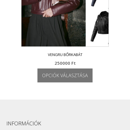
VENGRU BŐRKABÁT
250000
Ft
OPCIÓK VÁLASZTÁSA
Ennek
a
terméknek
több
variációja
van.
A
INFORMÁCIÓK
változatok