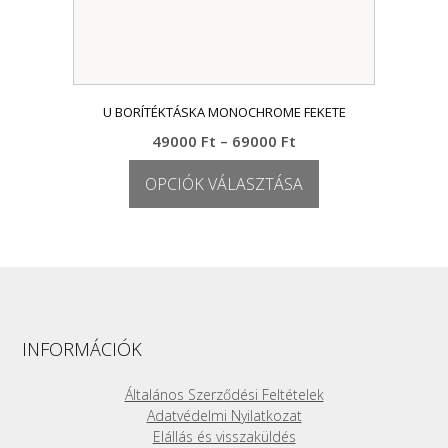
U BORÍTÉKTÁSKA MONOCHROME FEKETE
Ártartomány:
49000
Ft
–
69000
Ft
49000 Ft
OPCIÓK VÁLASZTÁSA
-
69000 Ft
Ennek
a
terméknek
több
variációja
van.
A
INFORMÁCIÓK
változatok
a
Általános Szerződési Feltételek
termékoldalon
Adatvédelmi Nyilatkozat
választhatók
Elállás és visszaküldés