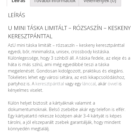
Leírás
További információk
Vélemények (0)
LEÍRÁS
U MINI TÁSKA LIMITÁLT – RÓZSASZÍN – KESKENY
KERESZTPÁNTTAL
AzU mini táska limitált – rózsaszín – keskeny keresztpánttal
egyedi, bőr, minimalista, unisex, crossbody kistáska.
Különlegessége, hogy 3 színből áll. A táska fedele, az eleje és a
háta is más színű, ami még egyedibbé teszi a táska
megjelenését. Gondosan kidolgozott, praktikus és elegáns.
Tökéletes lehet egy városi sétára, az esti kikapcsolódáshoz,
partyhoz is. A
keresztpánttal
vagy egy
lánccal
, akár
övvel
is
kényelmes viselet.
Külön helyet biztosít a kártyáknak valamint a
dokumentumoknak. Belső zsebébe akár egy telefon is elfér.
Egy kártyatartó rekesze középen akár 3-4 kártyát is képes
tárolni, a jól elszeparált zsebek garantálják, hogy mindent
könnyedén megtalálj.