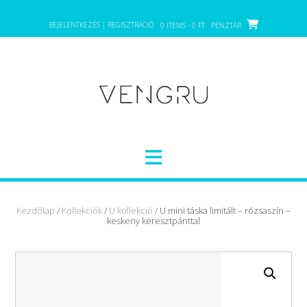
Skip
to
BEJELENTKEZÉS | REGISZTRÁCIÓ
0 ITEMS - 0 FT
PÉNZTÁR
content
Kezdőlap
/
Kollekciók
/
U kollekció
/ U mini táska limitált – rózsaszín –
keskeny keresztpánttal