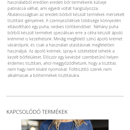
használatból eredően eredeti bőr termékeink külseje
patinássá válhat, ami egyedi voltát hangsúlyozza.
Általánosságban az eredeti bőrből készült termékek mérsékelt
tisztítást igényelnek. A szennyeződések többsége könnyedén
eltávolítható egy puha, nedves törlőkendővel. Néhány puha
bőrből készült terméket speciálisan erre a célra készült ápoló
krémmel is kezelhetünk. Mindig megfelelő színű ápoló krémet
vásároljunk, és csak a használati utasításnak megfelelően
használjuk. Az ápoló krémek, spray-k sötétebbé tehetik a
kezelt bőrfelületet. Először egy kevésbé szembetűnő helyen
érdemes tisztítani, ahol meggyőződhetünk, hogy a tisztítás
nem hagy nem kívánt nyomokat. Folttisztító szerek nem
alkalmasak a bőrtermékek tisztítására.
KAPCSOLÓDÓ TERMÉKEK