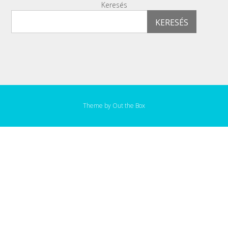
Keresés
KERESÉS
Theme by
Out the Box