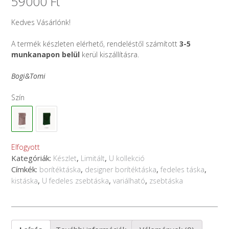
59000
Ft
Kedves Vásárlónk!
A termék készleten elérhető, rendeléstől számított
3-5
munkanapon belül
kerül kiszállításra.
Bogi&Tomi
Szín
Elfogyott
Kategóriák:
,
,
Készlet
Limitált
U kollekció
Címkék:
,
,
,
borítéktáska
designer borítéktáska
fedeles táska
,
,
,
kistáska
U fedeles zsebtáska
variálható
zsebtáska