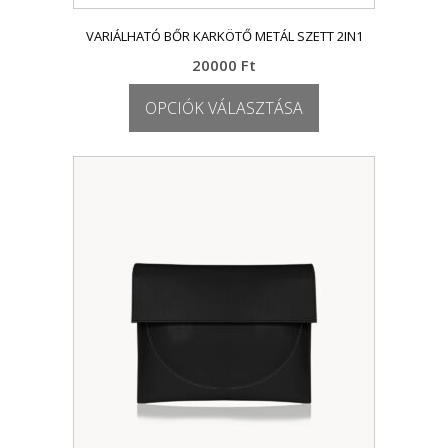
VARIÁLHATÓ BŐR KARKÖTŐ METÁL SZETT 2IN1
20000
Ft
OPCIÓK VÁLASZTÁSA
Ennek
a
terméknek
több
variációja
van.
A
változatok
a
termékoldalon
választhatók
ki