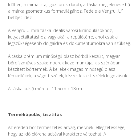
Időtlen, minimalista, igazi örök darab, a táska megjelenése hű
a márka geometrikus formavilágához. Fedele a Vengru „U”
betűjét idézi.
A Vengru U mini táska ideális városi kirándulásokhoz,
kutyasétáltatáshoz, vagy akár a repülőtérre, ahol csak a
legszükségesebb dolgaidra és dokumentumokra van szükség.
A táska prémium minőségű olasz bőrből készült, magyar
bőrdíszműves szakemberek keze munkája, kis szériában
készített bőrtermék. A kellékek magas minőségű olasz
fémkellékek, a vágott szélek, kézzel festett széleldolgozások.
A táska külső mérete: 11,5cm x 18cm
Termékápolás, tisztítás
Az eredeti bőr természetes anyag, melynek jellegzetessége,
hogy az idő előrehaladtával karaktere változhat. A