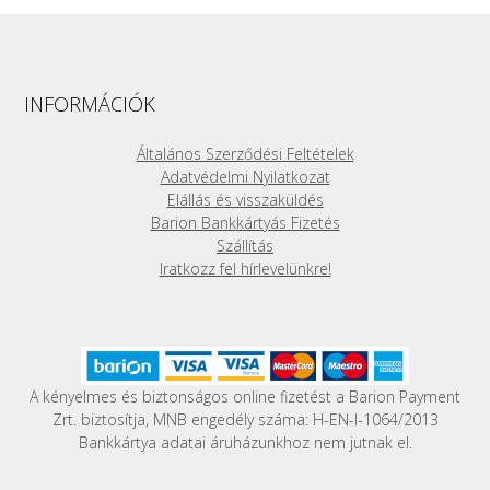
terméknek
több
variációja
van.
A
INFORMÁCIÓK
változatok
a
Általános Szerződési Feltételek
termékoldalon
Adatvédelmi Nyilatkozat
választhatók
Elállás és visszaküldés
ki
Barion Bankkártyás Fizetés
Szállítás
Iratkozz fel hírlevelünkre!
A kényelmes és biztonságos online fizetést a Barion Payment
Zrt. biztosítja, MNB engedély száma: H-EN-I-1064/2013
Bankkártya adatai áruházunkhoz nem jutnak el.