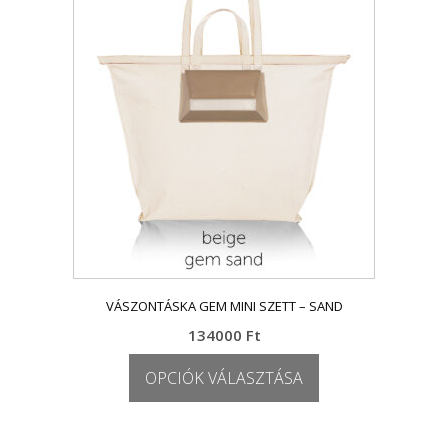
A
változatok
a
termékoldalon
választhatók
ki
VÁSZONTÁSKA GEM MINI SZETT – SAND
134000
Ft
OPCIÓK VÁLASZTÁSA
Ennek
a