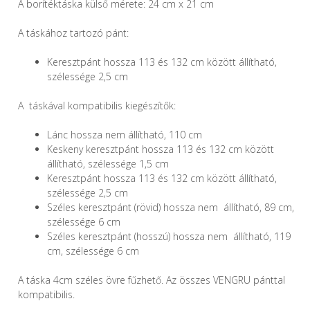
A borítéktáska külső mérete: 24 cm x 21
cm
A táskához tartozó pánt:
Keresztpánt hossza 113 és 132 cm között állítható,
szélessége 2,5 cm
A táskával kompatibilis kiegészítők:
Lánc hossza nem állítható, 110 cm
Keskeny keresztpánt hossza 113 és 132 cm között
állítható, szélessége 1,5 cm
Keresztpánt hossza 113 és 132 cm között állítható,
szélessége 2,5 cm
Széles keresztpánt (rövid) hossza nem állítható, 89 cm,
szélessége 6 cm
Széles keresztpánt (hosszú) hossza nem állítható, 119
cm, szélessége 6 cm
A táska 4cm
széles övre fűzhető
.
Az összes VENGRU pánttal
kompatibilis.