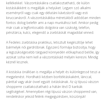
kellékekkel.
Vászontáskákra csatlakoztatható, de külön
kistáskákként is megállják a helyüket. Legyen szó alkalmi
eseményről vagy csak egy délutáni kávézásról vagy esti
kiruccanásról. A vászontáskákba méretükből adódóan minden
fontos dolog belefér ami a napi munkához kell. Amikor pedig
már csak a legfontosabb dolgokra van szükség, telefon,
pénztárca, kulcs, elegendő a zsebtáskát magaddal vinned.
A Fedeles zsebtáska praktikus, l
etisztult kiegészítője lehet
bármelyik nő
i gardróbnak. Egyszerű formája biztosítja,
hogy
a
legszükségesebb tárgyaid könnyedén
előkaphasd belőle, így
azokat soha nem kell a vászontáskád mélyén keresni. Mindig
kéznél lesznek.
A kistáska önállóan is megállja a helyét és különlegessé teszi a
megjelenést. H
ordható kézben borítéktáskaként, lánccal,
pánttal vagy akár övvel együtt övtáskának. Az új típusú vászon
shopperre csatlakoztatható a hátán lévő D karikák
segítségével. Amennyiben régi típusú vászon shoppered van,
rendeléskor jelezd felénk megjegyzésben, köszönjük!