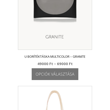
U BORÍTÉKTÁSKA MULTICOLOR – GRANITE
Ártartomány:
49000
Ft
–
69000
Ft
49000 Ft
OPCIÓK VÁLASZTÁSA
-
69000 Ft
Ennek
a
terméknek
több
variációja
van.