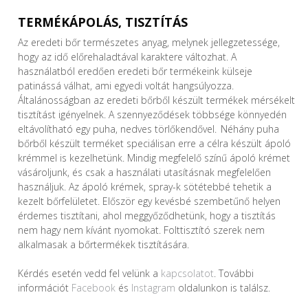
TERMÉKÁPOLÁS, TISZTÍTÁS
Az eredeti bőr természetes anyag, melynek jellegzetessége,
hogy az idő előrehaladtával karaktere változhat. A
használatból eredően eredeti bőr termékeink külseje
patinássá válhat, ami egyedi voltát hangsúlyozza.
Általánosságban az eredeti bőrből készült termékek mérsékelt
tisztítást igényelnek. A szennyeződések többsége könnyedén
eltávolítható egy puha, nedves törlőkendővel. Néhány puha
bőrből készült terméket speciálisan erre a célra készült ápoló
krémmel is kezelhetünk. Mindig megfelelő színű ápoló krémet
vásároljunk, és csak a használati utasításnak megfelelően
használjuk. Az ápoló krémek, spray-k sötétebbé tehetik a
kezelt bőrfelületet. Először egy kevésbé szembetűnő helyen
érdemes tisztítani, ahol meggyőződhetünk, hogy a tisztítás
nem hagy nem kívánt nyomokat. Folttisztító szerek nem
alkalmasak a bőrtermékek tisztítására.
Kérdés esetén vedd fel velünk a
kapcsolatot
. További
információt
Facebook
és
Instagram
oldalunkon is találsz.