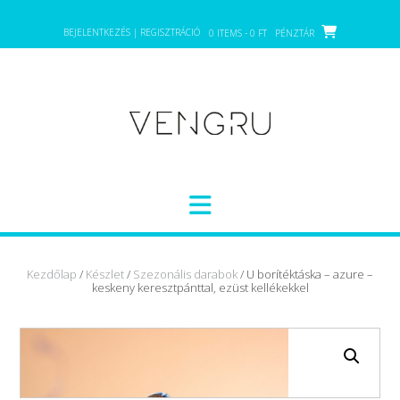
Skip
to
BEJELENTKEZÉS | REGISZTRÁCIÓ
0 ITEMS - 0 FT
PÉNZTÁR
content
Kezdőlap
/
Készlet
/
Szezonális darabok
/ U borítéktáska – azure –
keskeny keresztpánttal, ezüst kellékekkel