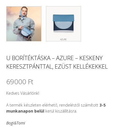
U BORÍTÉKTÁSKA – AZURE – KESKENY
KERESZTPÁNTTAL, EZÜST KELLÉKEKKEL
69000
Ft
Kedves Vásárlónk!
A termék készleten elérhető, rendeléstől számított
3-5
munkanapon belül
kerül kiszállításra.
Bogi&Tomi