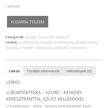
1 elérhető
U
KOSÁRBA TESZEM
borítéktáska
-
azure
Kategóriák:
,
Készlet
Szezonális darabok
-
Címkék:
,
,
,
borítéktáska
designer borítéktáska
fedeles táska
keskeny
,
,
,
kistáska
U fedeles zsebtáska
variálható
zsebtáska
keresztpánttal,
ezüst
kellékekkel
mennyiség
Leírás
További információk
Vélemények (0)
LEÍRÁS
U BORÍTÉKTÁSKA – AZURE – KESKENY
KERESZTPÁNTTAL, EZÜST KELLÉKEKKEL
U borítéktáska – azure – keskeny keresztpánttal, ezüst