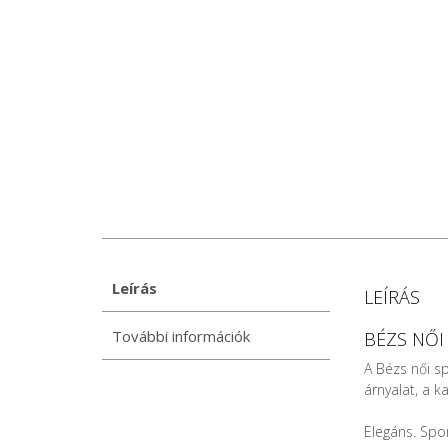
Leírás
LEÍRÁS
További információk
BÉZS NŐI
A Bézs női s
árnyalat, a 
Elegáns. Spo