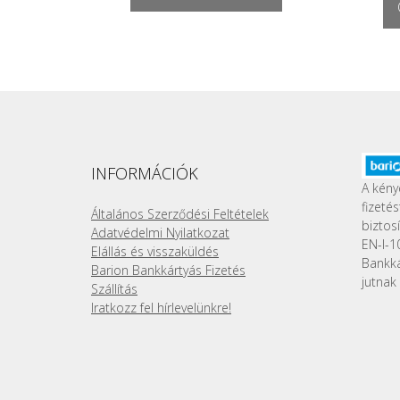
INFORMÁCIÓK
A kény
fizeté
Általános Szerződési Feltételek
biztos
Adatvédelmi Nyilatkozat
EN-I-1
Elállás és visszaküldés
Bankk
Barion Bankkártyás Fizetés
jutnak 
Szállítás
Iratkozz fel hírlevelünkre!