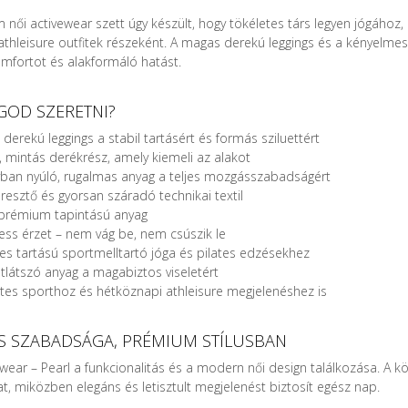
 női activewear szett úgy készült, hogy tökéletes társ legyen jógához
thleisure outfitek részeként. A magas derekú leggings és a kényelmes s
mfortot és alakformáló hatást.
GOD SZERETNI?
derekú leggings a stabil tartásért és formás sziluettért
, mintás derékrész, amely kiemeli az alakot
yban nyúló, rugalmas anyag a teljes mozgásszabadságért
resztő és gyorsan száradó technikai textil
 prémium tapintású anyag
ss érzet – nem vág be, nem csúszik le
s tartású sportmelltartó jóga és pilates edzésekhez
látszó anyag a magabiztos viseletért
tes sporthoz és hétköznapi athleisure megjelenéshez is
S SZABADSÁGA, PRÉMIUM STÍLUSBAN
ewear – Pearl a funkcionalitás és a modern női design találkozása. A 
, miközben elegáns és letisztult megjelenést biztosít egész nap.