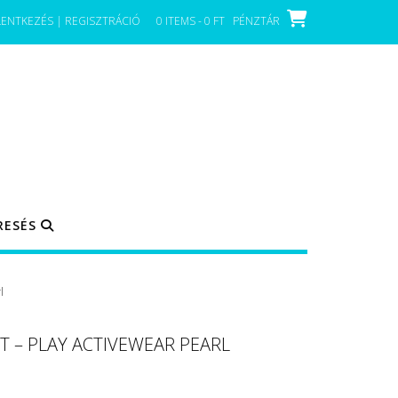
LENTKEZÉS | REGISZTRÁCIÓ
0 ITEMS - 0 FT
PÉNZTÁR
RESÉS
l
T – PLAY ACTIVEWEAR PEARL