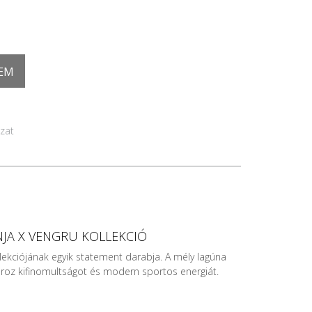
EM
zat
NJA X VENGRU KOLLEKCIÓ
lekciójának egyik statement darabja. A mély lagúna
gároz kifinomultságot és modern sportos energiát.