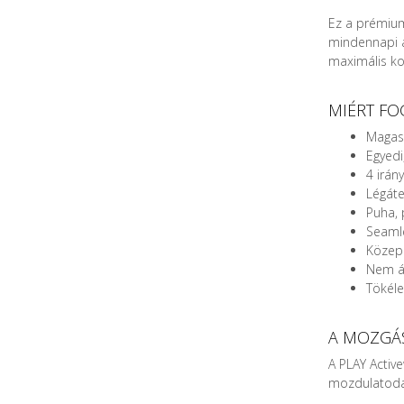
Ez a prémium
mindennapi a
maximális ko
MIÉRT FO
Magas 
Egyedi
4 irán
Légáte
Puha,
Seamle
Közepe
Nem át
Tökéle
A MOZGÁ
A PLAY Activ
mozdulatodat