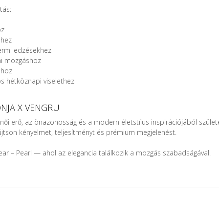
tás:
oz
shez
ermi edzésekhez
ni mozgáshoz
shoz
s hétköznapi viselethez
NJA X VENGRU
 női erő, az önazonosság és a modern életstílus inspirációjából szüle
újtson kényelmet, teljesítményt és prémium megjelenést.
ear – Pearl — ahol az elegancia találkozik a mozgás szabadságával.