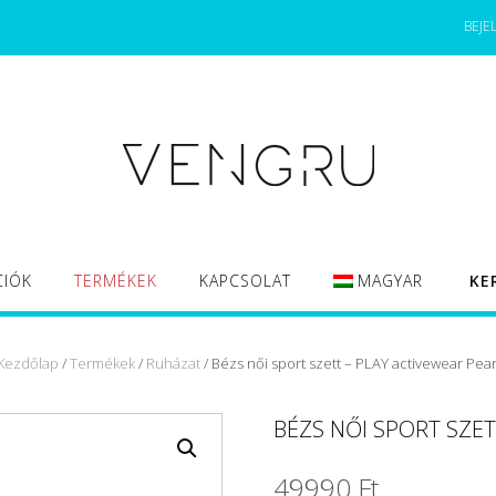
BEJE
CIÓK
TERMÉKEK
KAPCSOLAT
MAGYAR
KE
Kezdőlap
/
Termékek
/
Ruházat
/ Bézs női sport szett – PLAY activewear Pear
BÉZS NŐI SPORT SZET
49990
Ft