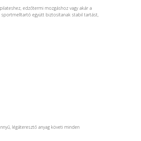
, pilateshez, edzőtermi mozgáshoz vagy akár a
portmelltartó együtt biztosítanak stabil tartást,
könnyű, légáteresztő anyag követi minden