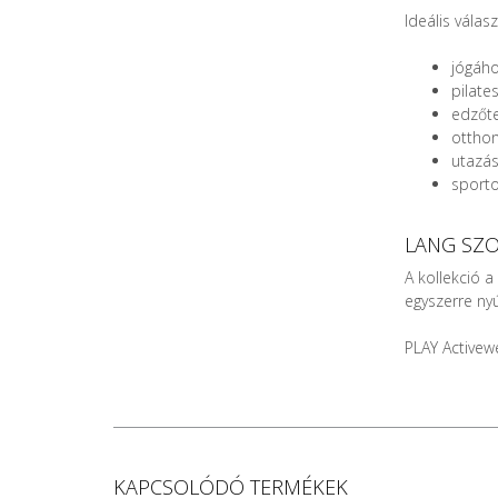
Ideális válasz
jógáh
pilate
edzőt
ottho
utazá
sporto
LANG SZO
A kollekció a
egyszerre ny
PLAY Activew
KAPCSOLÓDÓ TERMÉKEK