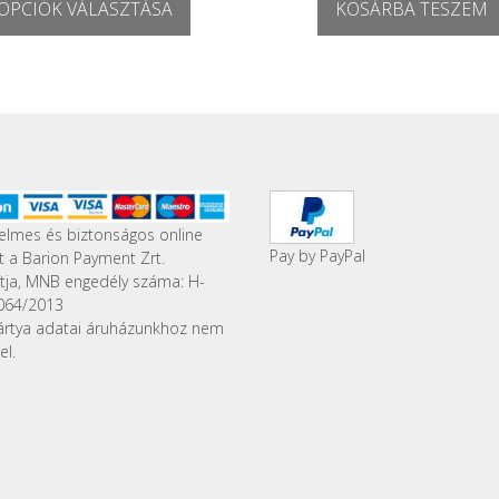
OPCIÓK VÁLASZTÁSA
KOSÁRBA TESZEM
Ennek
a
terméknek
több
variációja
van.
A
változatok
a
elmes és biztonságos online
Pay by PayPal
termékoldalon
st a Barion Payment Zrt.
választhatók
ítja, MNB engedély száma: H-
ki
064/2013
ártya adatai áruházunkhoz nem
el.