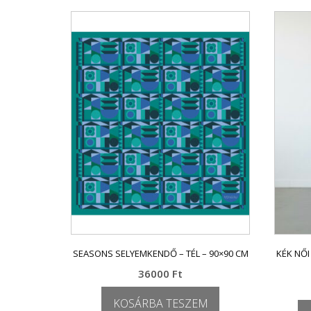
SEASONS SELYEMKENDŐ – TÉL – 90×90 CM
KÉK NŐI
36000
Ft
KOSÁRBA TESZEM