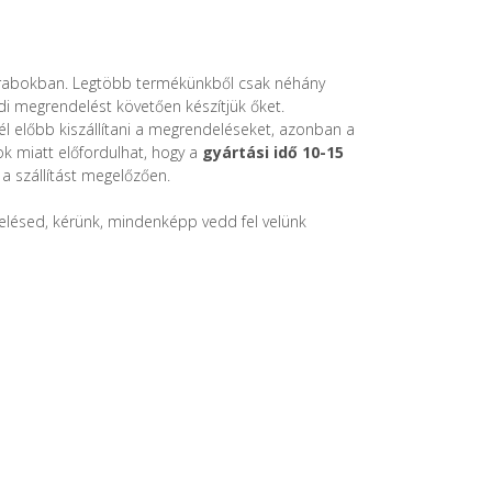
arabokban. Legtöbb termékünkből csak néhány
di megrendelést követően készítjük őket.
l előbb kiszállítani a megrendeléseket, azonban a
 miatt előfordulhat, hogy a
gyártási idő 10-15
 a szállítást megelőzően.
lésed, kérünk, mindenképp vedd fel velünk