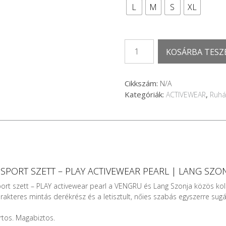
L
M
S
XL
Bézs
KOSÁRBA TESZ
női
sport
szett
Cikkszám:
N/A
-
Kategóriák:
,
ACTIVEWEAR
Ruhá
PLAY
activewear
Pearl
mennyiség
 SPORT SZETT – PLAY ACTIVEWEAR PEARL | LANG SZO
port szett – PLAY activewear pearl a VENGRU és Lang Szonja közös kol
karakteres mintás derékrész és a letisztult, nőies szabás egyszerre su
rtos. Magabiztos.