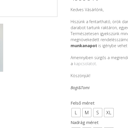
Kedves Vásárlónk,
Hiszünk a fentartható, örök d
darabot tartunk raktáron, egye
Természetesen igyekszünk miné
megnövekedett rendelésszámok
munkanapot
is igénybe vehet
Amennyiben sürgős a megrende
a
kapcsolatot
.
Köszönjük!
Bogi&Tomi
Felső méret
L
M
S
XL
Nadrág méret