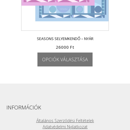
SEASONS SELYEMKENDŐ – NYÁR
26000
Ft
OPCIÓK VÁLASZTÁSA
Ennek
a
terméknek
több
variációja
van.
A
INFORMÁCIÓK
változatok
a
Általános Szerződési Feltételek
termékoldalon
Adatvédelmi Nyilatkozat