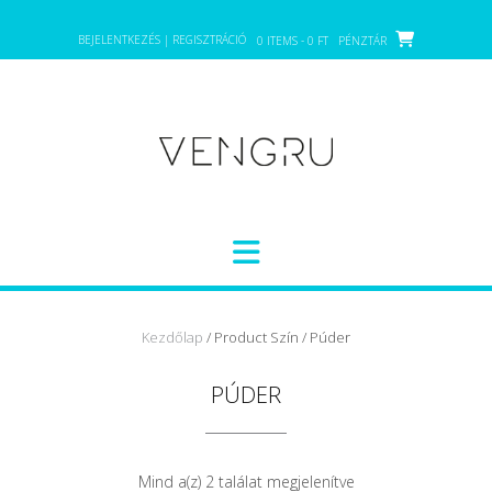
Skip
to
BEJELENTKEZÉS | REGISZTRÁCIÓ
0 ITEMS - 0 FT
PÉNZTÁR
content
Kezdőlap
/ Product Szín / Púder
PÚDER
Mind a(z) 2 találat megjelenítve