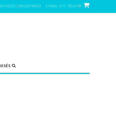
LENTKEZÉS | REGISZTRÁCIÓ
0 ITEMS - 0 FT
PÉNZTÁR
RESÉS