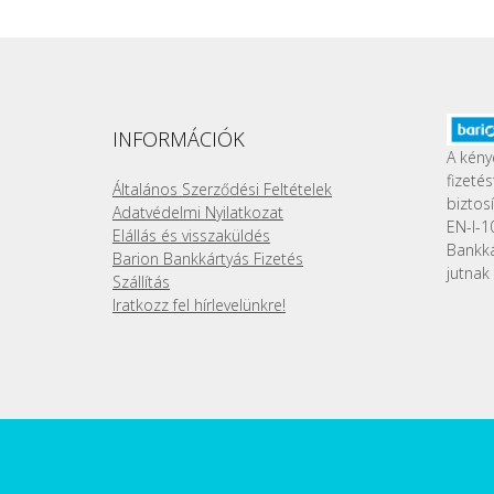
INFORMÁCIÓK
A kény
fizeté
Általános Szerződési Feltételek
biztos
Adatvédelmi Nyilatkozat
EN-I-1
Elállás és visszaküldés
Bankk
Barion Bankkártyás Fizetés
jutnak 
Szállítás
Iratkozz fel hírlevelünkre!