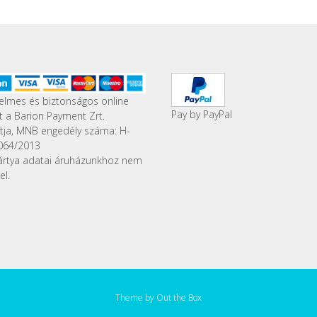
elmes és biztonságos online
Pay by PayPal
st a Barion Payment Zrt.
ítja, MNB engedély száma: H-
064/2013
ártya adatai áruházunkhoz nem
el.
Theme by
Out the Box