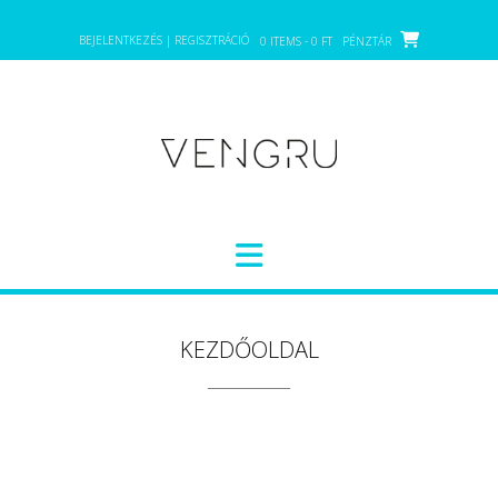
Skip
to
BEJELENTKEZÉS | REGISZTRÁCIÓ
0 ITEMS - 0 FT
PÉNZTÁR
content
KEZDŐOLDAL