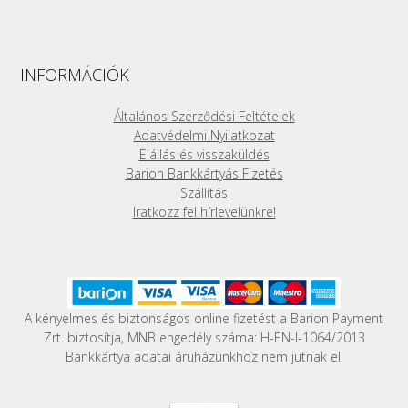
több
variációja
van.
A
INFORMÁCIÓK
változatok
a
Általános Szerződési Feltételek
termékoldalon
Adatvédelmi Nyilatkozat
választhatók
Elállás és visszaküldés
ki
Barion Bankkártyás Fizetés
Szállítás
Iratkozz fel hírlevelünkre!
A kényelmes és biztonságos online fizetést a Barion Payment
Zrt. biztosítja, MNB engedély száma: H-EN-I-1064/2013
Bankkártya adatai áruházunkhoz nem jutnak el.