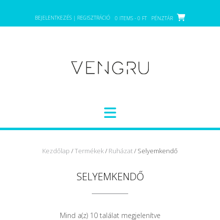
Skip
to
BEJELENTKEZÉS | REGISZTRÁCIÓ
0 ITEMS - 0 FT
PÉNZTÁR
content
Kezdőlap
/
Termékek
/
Ruházat
/ Selyemkendő
SELYEMKENDŐ
Mind a(z) 10 találat megjelenítve