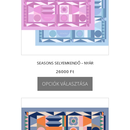
választhatók
ki
SEASONS SELYEMKENDŐ – NYÁR
26000
Ft
OPCIÓK VÁLASZTÁSA
Ennek
a
terméknek
több
variációja
van.