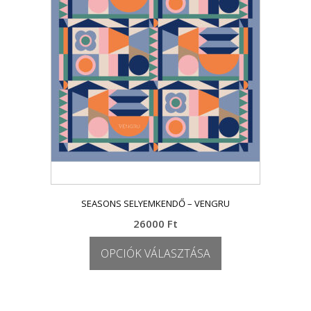
A
változatok
a
termékoldalon
választhatók
ki
SEASONS SELYEMKENDŐ – VENGRU
26000
Ft
OPCIÓK VÁLASZTÁSA
Ennek
a
terméknek