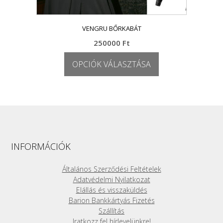
VENGRU BŐRKABÁT
250000
Ft
OPCIÓK VÁLASZTÁSA
Ennek
a
terméknek
több
variációja
van.
A
INFORMÁCIÓK
változatok
a
Általános Szerződési Feltételek
termékoldalon
Adatvédelmi Nyilatkozat
választhatók
Elállás és visszaküldés
ki
Barion Bankkártyás Fizetés
Szállítás
Iratkozz fel hírlevelünkre!