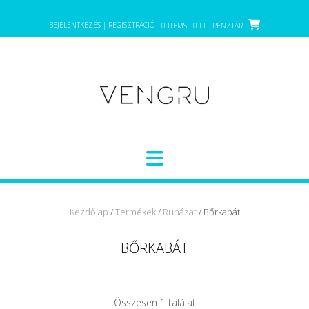
Skip
to
BEJELENTKEZÉS | REGISZTRÁCIÓ
0 ITEMS - 0 FT
PÉNZTÁR
content
Kezdőlap
/
Termékek
/
Ruházat
/ Bőrkabát
BŐRKABÁT
Összesen 1 találat