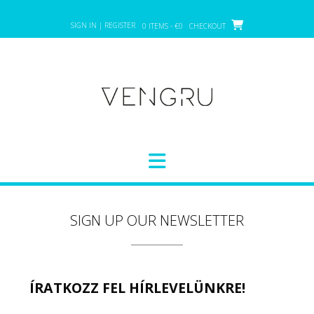
Skip
to
SIGN IN | REGISTER
0 ITEMS - €0
CHECKOUT
content
SIGN UP OUR NEWSLETTER
ÍRATKOZZ FEL HÍRLEVELÜNKRE!