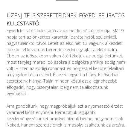
ÜZENJ TE IS SZERETTEIDNEK: EGYEDI FELIRATOS
KULCSTARTÓ
Egyedi feliratos kulcstartó az üzenet küldés új formája. Már 9.
napja tart az önkéntes karantén, barátainktól, szüleinktől,
nagyszüleinktől távol. Letelt az első hét, túl vagyunk a kezdeti
sokkon, el kezdtünk berendezkedni egy újfajta életmódra.
Ebben az időszakban sokan átértékeljük az eddigi életünket,
most tényleg marad idő azokra a dolgokra amikre eddig nem
volt. Hiszen az eddigi rohanást és pörgést el kezdte felváltani
a nyugalom és a csend. És ezzel együtt a hiány. Elsősorban
szeretteink hiánya. Talán minden közül ezt a legnehezebb
elfogadni, hogy bizonytalan ideig nem találkozhatunk
egymással.
Arra gondoltunk, hogy megpróbáljuk ezt a nyomasztó érzést
valamivel kicsit enyhíteni. Bemutatjuk legújabb
kezdeményezésünket amellyel bízunk benne, hogy nem csak
Neked, hanem szeretteidnek is mosolyt csalhatunk az arcára.