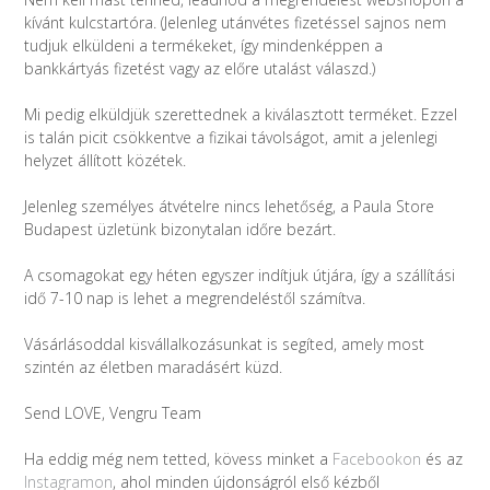
kívánt kulcstartóra. (Jelenleg utánvétes fizetéssel sajnos nem
tudjuk elküldeni a termékeket, így mindenképpen a
bankkártyás fizetést vagy az előre utalást válaszd.)
Mi pedig elküldjük szerettednek a kiválasztott terméket. Ezzel
is talán picit csökkentve a fizikai távolságot, amit a jelenlegi
helyzet állított közétek.
Jelenleg személyes átvételre nincs lehetőség, a Paula Store
Budapest üzletünk bizonytalan időre bezárt.
A csomagokat egy héten egyszer indítjuk útjára, így a szállítási
idő 7-10 nap is lehet a megrendeléstől számítva.
Vásárlásoddal kisvállalkozásunkat is segíted, amely most
szintén az életben maradásért küzd.
Send LOVE, Vengru Team
Ha eddig még nem tetted, kövess minket a
Facebookon
és az
Instagramon
, ahol minden újdonságról első kézből