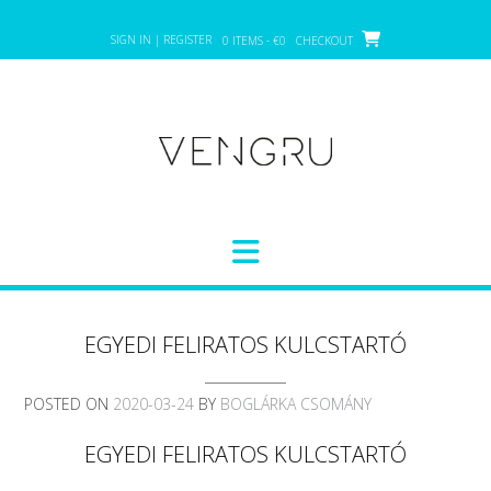
Skip
to
SIGN IN | REGISTER
0 ITEMS - €0
CHECKOUT
content
EGYEDI FELIRATOS KULCSTARTÓ
POSTED ON
2020-03-24
BY
BOGLÁRKA CSOMÁNY
EGYEDI FELIRATOS KULCSTARTÓ