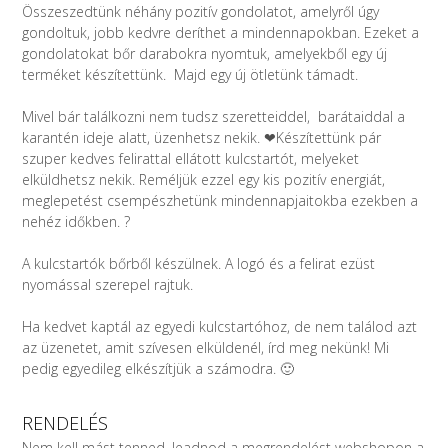
Összeszedtünk néhány pozitív gondolatot, amelyről úgy
gondoltuk, jobb kedvre deríthet a mindennapokban. Ezeket a
gondolatokat bőr darabokra nyomtuk, amelyekből egy új
terméket készítettünk. Majd egy új ötletünk támadt.
Mivel bár találkozni nem tudsz szeretteiddel, barátaiddal a
karantén ideje alatt, üzenhetsz nekik. ❤Készítettünk pár
szuper kedves felirattal ellátott kulcstartót, melyeket
elküldhetsz nekik. Reméljük ezzel egy kis pozitív energiát,
meglepetést csempészhetünk mindennapjaitokba ezekben a
nehéz időkben. ?
A kulcstartók bőrből készülnek. A logó és a felirat ezüst
nyomással szerepel rajtuk.
Ha kedvet kaptál az egyedi kulcstartóhoz, de nem találod azt
az üzenetet, amit szívesen elküldenél, írd meg nekünk! Mi
pedig egyedileg elkészítjük a számodra. 🙂
RENDELÉS
Nem kell mást tenned, leadnod a megrendelést webshopon a