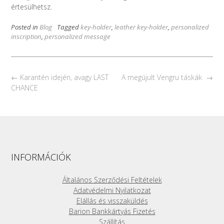
értesülhetsz.
Posted in
Blog
Tagged
key-holder
,
leather key-holder
,
personalized
inscription
,
personalized message
Post
←
Karantén idején, avagy LAST
A megújult Vengru táskák
→
navigation
CHANCE
INFORMÁCIÓK
Általános Szerződési Feltételek
Adatvédelmi Nyilatkozat
Elállás és visszaküldés
Barion Bankkártyás Fizetés
Szállítás